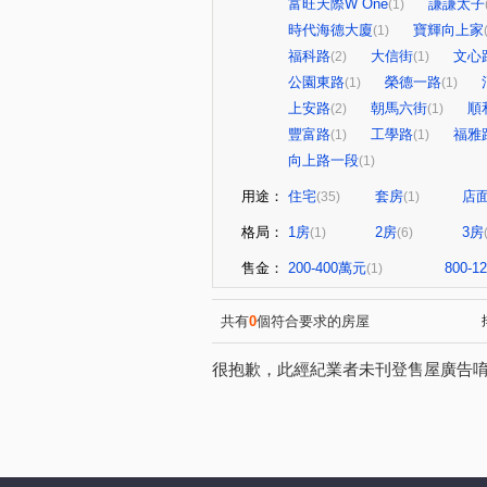
富旺天際W One
謙謙太子
(1)
時代海德大廈
寶輝向上家
(1)
福科路
大信街
文心
(2)
(1)
公園東路
榮德一路
(1)
(1)
上安路
朝馬六街
順
(2)
(1)
豐富路
工學路
福雅
(1)
(1)
向上路一段
(1)
用途：
住宅
套房
店
(35)
(1)
格局：
1房
2房
3房
(1)
(6)
售金：
200-400萬元
800-
(1)
共有
0
個符合要求的房屋
很抱歉，此經紀業者未刊登售屋廣告