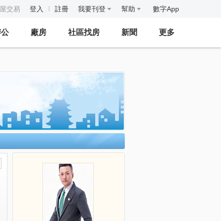
房屋交易
登入
註冊
我要刊登
幫助
數字App
辦公
廠房
社區找房
新聞
更多