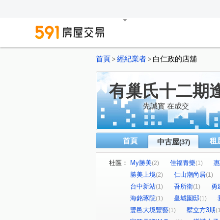
首頁
經紀業者
白仁政的店舖
>
>
有巢氏十二期
先誠實 在成交
首頁
租
中古屋
(37)
社區：
My勝美
佳福青樂
惠
(2)
(1)
勝美上境
仁山潮尚居
(2)
(1)
台中新站
吾所衛
勇
(1)
(1)
海銘琢院
皇城園邸
(1)
(1)
豐邑大境豐藝
墅立方3期
(1)
(