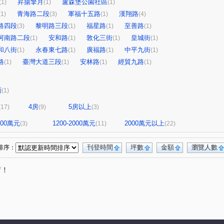
昇揚擎月
盧森堡公園社區
(1)
(1)
(1)
青海路二段
軍福十五路
漢翔路
(1)
(3)
(1)
(4)
路四段
黎明路三段
福星路
至善路
(3)
(1)
(1)
(1)
河南路二段
安和路
敦化三街
皇城街
(1)
(1)
(1)
(1)
和八街
永春東七路
廣福路
中平九街
(1)
(1)
(1)
(1)
路
臺灣大道三段
安林路
經貿九路
(1)
(1)
(1)
(1)
面
(1)
4房
5房以上
(17)
(9)
(3)
1200萬元
1200-2000萬元
2000萬元以上
(3)
(11)
(22)
刊登時間
坪數
金額
瀏覽人數
排序：
唷！