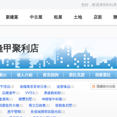
您好，歡迎來到591
新建案
中古屋
租屋
土地
店面
逢甲聚利店
屋
個人介紹
留言諮詢
委託見證
我要委託
(0)
宇澄品
俊國萬里星座日座
波蜜臻品
隱藏部分社區
(3)
(1)
(1)
品藏逢甲
VVS1
勇建藝術館
(1)
(1)
(1)
建通商
國璽別墅
坤聯發中科匯
(1)
(1)
(1)
我愛龍邦大樓
喬立亞維農
龍觀集別墅
(1)
(1)
(1)
惠宇豐閣
長億城攬翠區陽光區
1)
(1)
(1)