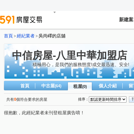
新建案
首頁
經紀業者
吳尚嶧的店舖
>
>
中信房屋-八里中華加盟店
積極用心，是我們的服務態度!成交最迅速、安全!
首頁
中古屋
個人介紹
留
(64)
租屋
(0)
共有
0
個符合要求的房屋
排序：
很抱歉，此經紀業者未刊登租屋廣告唷！