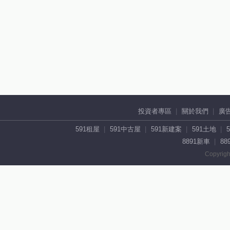
投資者專區
關於我們
廣
591租屋
591中古屋
591新建案
591土地
8891新車
88
Copyrigh