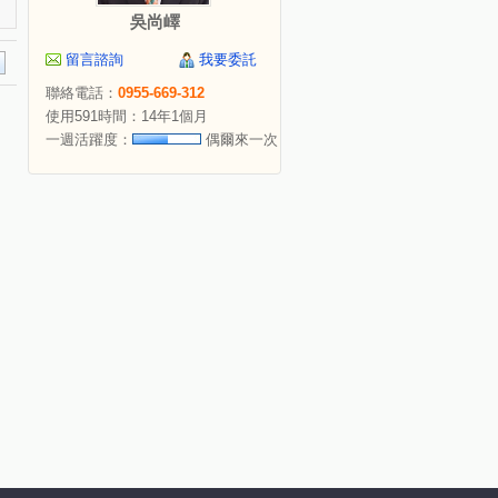
吳尚嶧
留言諮詢
我要委託
聯絡電話：
0955-669-312
使用591時間：14年1個月
一週活躍度：
偶爾來一次