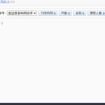
雅居
海艷
廷悅昇
觀泉一期
(1)
(2)
(3)
(1)
0萬元以上
(15)
富貴麗園
港都大廈
龍行大地
大崁段
(1)
(1)
(1)
(1)
中華路二段
忠六街
仁愛路
商港路
(17)
(1)
(5)
(5)
刊登時間
坪數
金額
瀏覽人數
排序：
商港二路
文昌七街
四維街
(1)
(2)
(1)
唷！
龍米路二段
忠孝路
文昌一街
(4)
(2)
(1)
段
光華路
埤頭一街
荖阡坑
(1)
(1)
(1)
(1)