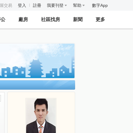
房屋交易
登入
註冊
我要刊登
幫助
數字App
辦公
廠房
社區找房
新聞
更多