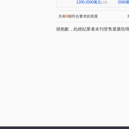
陽光峇里
悅昇
源豐
(1)
(1)
1200-2000萬元
200
(18)
山水緣
山河戀三期
(1)
(1)
埤頭段
中山路一段
(2)
(8)
共有
0
個符合要求的房屋
中山路二段
頂罟一路
(6)
(3)
很抱歉，此經紀業者未刊登售屋廣告
中山路三段
中華路三段
(2)
(1)
興林路
訊塘路
下罟
(1)
(1)