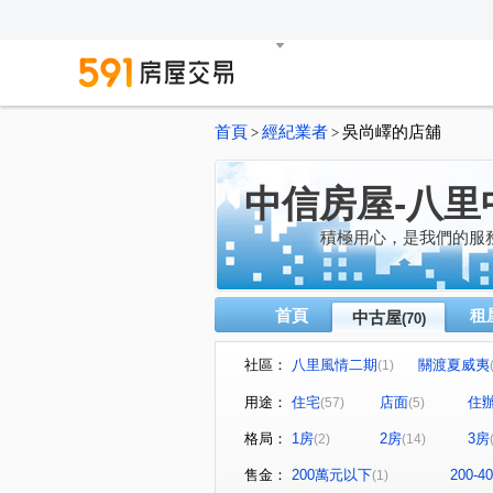
首頁
經紀業者
吳尚嶧的店舖
>
>
中信房屋-八里
積極用心，是我們的服務
首頁
租
中古屋
(70)
社區：
八里風情二期
關渡夏威夷
(1)
基玉首席
春城台北港
(1)
(1)
用途：
住宅
店面
住
(57)
(5)
日初
福星
聖地雅歌
(2)
(1)
(
格局：
1房
2房
3房
(2)
(14)
左岸玫瑰
伴月灣/半月灣/
(1)
山河戀二期
巴里島
(4)
(1)
售金：
200萬元以下
200-
(1)