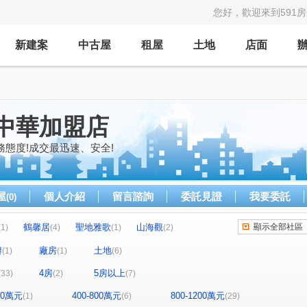
您好，歡迎來到591
新建案
中古屋
租屋
土地
店面
中華加盟店
態度!成交最迅速、安全!
屋
個人介紹
留言諮詢
委託見證
我要委託
(0)
鶴馨居
聖地雅歌
山海觀
顯示全部社區
(1)
(4)
(1)
(2)
名山水岸
港都大廈
佑翰第一綻
(2)
(1)
(1)
辦
廠房
土地
(1)
(1)
(6)
八里山水
巴黎風情
湯堡溫泉行館
1)
(1)
(2)
(1)
4房
5房以上
(33)
(2)
(7)
八里伴月灣
台北晴灣
伴月灣
(1)
(1)
(1)
黃金海岸
合嘉快意人生
中華富邑
(2)
(2)
(3)
400萬元
400-800萬元
800-1200萬元
(1)
(6)
(29)