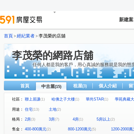
新建案
首頁
經紀業者
李茂榮的店舖
>
>
李茂榮的網路店舖
任何人都是我的客戶，用心真誠的服務就是我的態度
首頁
租屋
個人介紹
留
中古屋
(3)
(15)
社區：
聯上居謙
哈佛之子大樓
華尚STAR
學苑典藏
(1)
(1)
(1)
京城環球企業大樓
大學17二期
民生1號院
興
(1)
(1)
(1)
用途：
住宅
土地
(13)
(2)
皇家旺博市
中東街
南和街
文化路
立忠
(1)
(1)
(1)
(1)
格局：
2房
3房
4房
5房以上
(3)
(7)
(1)
(2)
凱旋四路
苓雅二路
大學十七街
觀音湖段
(2)
(1)
(1)
(1)
博愛一路
昇平街
民生路
(1)
(1)
(1)
售金：
400-800萬元
800-1200萬元
1200-2000
(2)
(5)