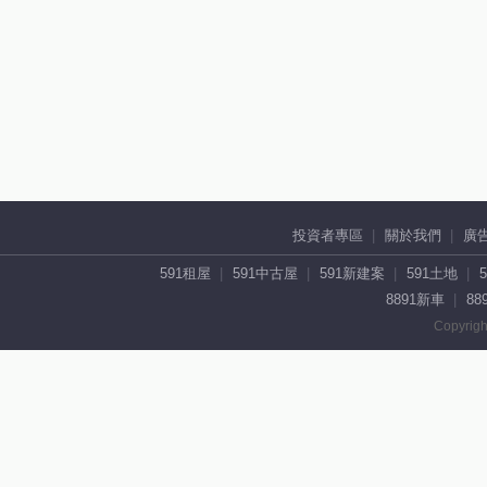
投資者專區
關於我們
廣
591租屋
591中古屋
591新建案
591土地
8891新車
88
Copyrigh