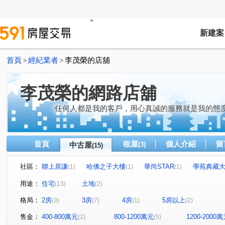
新建案
首頁
經紀業者
李茂榮的店舖
>
>
李茂榮的網路店舖
任何人都是我的客戶，用心真誠的服務就是我的態度
首頁
租屋
個人介紹
留
中古屋
(3)
(15)
社區：
聯上居謙
哈佛之子大樓
華尚STAR
學苑典藏
(1)
(1)
(1)
京城環球企業大樓
大學17二期
民生1號院
興
(1)
(1)
(1)
用途：
住宅
土地
(13)
(2)
皇家旺博市
中東街
南和街
文化路
立忠
(1)
(1)
(1)
(1)
格局：
2房
3房
4房
5房以上
(3)
(7)
(1)
(2)
凱旋四路
苓雅二路
大學十七街
觀音湖段
(2)
(1)
(1)
(1)
博愛一路
昇平街
民生路
(1)
(1)
(1)
售金：
400-800萬元
800-1200萬元
1200-2000
(2)
(5)