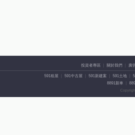
投資者專區
關於我們
廣
591租屋
591中古屋
591新建案
591土地
8891新車
88
Copyrigh