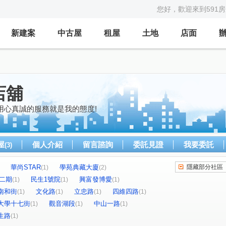
您好，歡迎來到591
新建案
中古屋
租屋
土地
店面
店舖
用心真誠的服務就是我的態度!
屋
個人介紹
留言諮詢
委託見證
我要委託
(3)
華尚STAR
學苑典藏大廈
隱藏部分社區
(1)
(2)
7二期
民生1號院
興富發博愛
(1)
(1)
(1)
南和街
文化路
立忠路
四維四路
(1)
(1)
(1)
(1)
大學十七街
觀音湖段
中山一路
(1)
(1)
(1)
生路
(1)