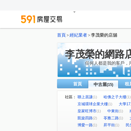
首頁
經紀業者
李茂榮的店舖
>
>
李茂榮的網路
任何人都是我的客戶，
首頁
租
中古屋
(15)
社區：
聯上居謙
哈佛之子大樓
(1)
(1)
京城環球企業大樓
大學1
(1)
皇家旺博市
中東街
(1)
(1)
凱旋四路
苓雅二路
(2)
(1)
博愛一路
昇平街
民
(1)
(1)