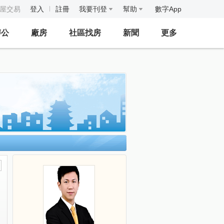
房屋交易
登入
註冊
我要刊登
幫助
數字App
辦公
廠房
社區找房
新聞
更多