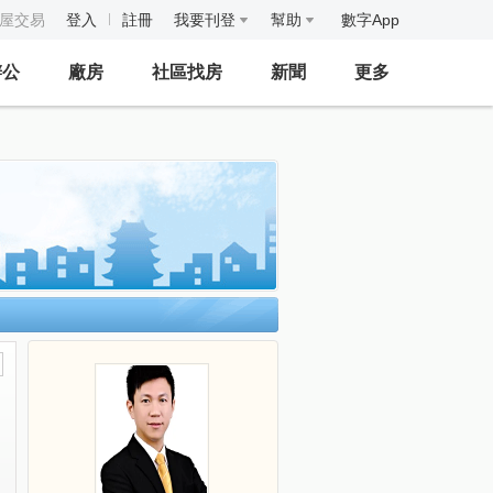
房屋交易
登入
註冊
我要刊登
幫助
數字App
辦公
廠房
社區找房
新聞
更多