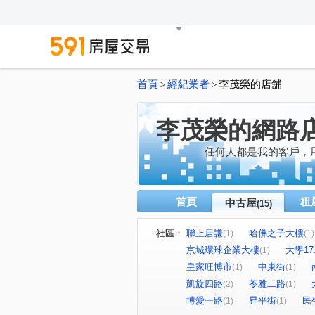
首頁
經紀業者
李茂榮的店舖
>
>
李茂榮的網路
任何人都是我的客戶，
首頁
租
中古屋
(15)
社區：
聯上居謙
哈佛之子大樓
(1)
(1)
京城環球企業大樓
大學1
(1)
皇家旺博市
中東街
(1)
(1)
凱旋四路
苓雅二路
(2)
(1)
博愛一路
昇平街
民
(1)
(1)