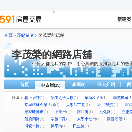
新建案
首頁
經紀業者
李茂榮的店舖
>
>
李茂榮的網路店舖
任何人都是我的客戶，用心真誠的服務就是我的態度
首頁
租屋
個人介紹
留
中古屋
(3)
(15)
社區：
聯上居謙
哈佛之子大樓
華尚STAR
學苑典藏
(1)
(1)
(1)
京城環球企業大樓
大學17二期
民生1號院
興
(1)
(1)
(1)
皇家旺博市
中東街
南和街
文化路
立忠
(1)
(1)
(1)
(1)
凱旋四路
苓雅二路
大學十七街
觀音湖段
(2)
(1)
(1)
(1)
博愛一路
昇平街
民生路
(1)
(1)
(1)