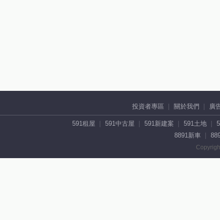
投資者專區
關於我們
廣
591租屋
591中古屋
591新建案
591土地
8891新車
88
Copyrigh