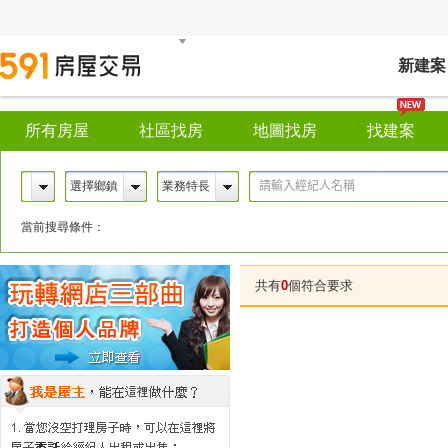
新建案
所有房屋
社區找房
地圖找房
找建案
選擇鄉鎮
業務特長
當前搜尋條件：
共有
0
個符合要求