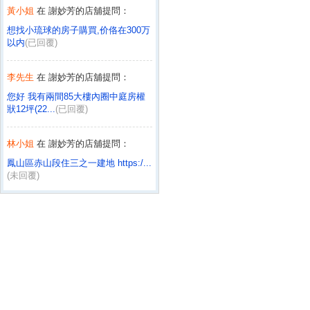
黃小姐
在 謝妙芳的店舖提問：
想找小琉球的房子購買,价佫在300万
以内
(已回覆)
李先生
在 謝妙芳的店舖提問：
您好 我有兩間85大樓內圈中庭房權
狀12坪(22...
(已回覆)
林小姐
在 謝妙芳的店舖提問：
鳳山區赤山段住三之一建地 https:/...
(未回覆)
黃小姐
在 邱莉婷的店舖提問：
邱小姐您好: 對下列有興趣 1.國盛二
街中華溫馨...
(已回覆)
莊小姐
在 邱莉婷的店舖提問：
591-美崙7房美美別墅~方便約時間看
屋嗎？
(已回覆)