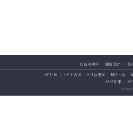
投資者專區
關於我們
廣
591租屋
591中古屋
591新建案
591土地
8891新車
88
Copyrigh