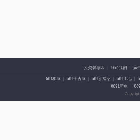
投資者專區
關於我們
廣
591租屋
591中古屋
591新建案
591土地
8891新車
88
Copyrigh