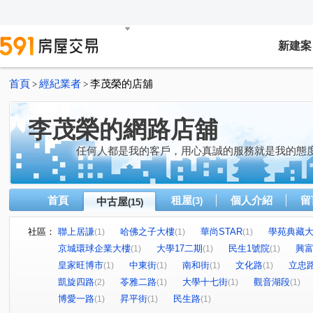
新建案
首頁
經紀業者
李茂榮的店舖
>
>
李茂榮的網路店舖
任何人都是我的客戶，用心真誠的服務就是我的態度
首頁
租屋
個人介紹
留
中古屋
(3)
(15)
社區：
聯上居謙
哈佛之子大樓
華尚STAR
學苑典藏
(1)
(1)
(1)
京城環球企業大樓
大學17二期
民生1號院
興
(1)
(1)
(1)
皇家旺博市
中東街
南和街
文化路
立忠
(1)
(1)
(1)
(1)
凱旋四路
苓雅二路
大學十七街
觀音湖段
(2)
(1)
(1)
(1)
博愛一路
昇平街
民生路
(1)
(1)
(1)