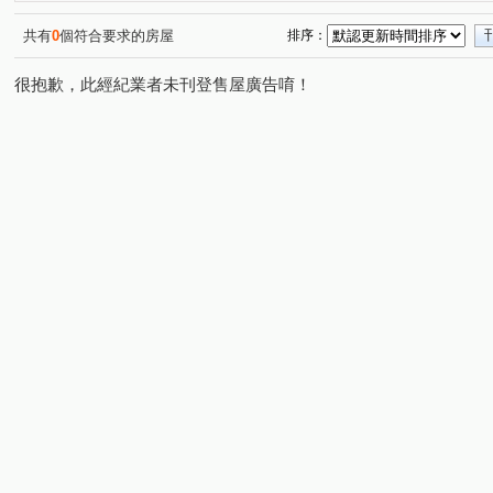
遠雄文青
大亮泊
遠雄夏沐
富宇哈佛苑
(2)
(2)
(1)
(1)
新潤翡麗
華固新綠洲
品上景-品悅區
鴻築金捷
(6)
(1)
(1)
共有
0
個符合要求的房屋
排序：
大湖寶鎮
智富館
君邑丘比特
文學路23號
(1)
(2)
(1)
(1)
很抱歉，此經紀業者未刊登售屋廣告唷！
天生贏家
華悅城
安敦翔鳳座
日安台北二期
(3)
(1)
(1)
(1)
嚮陽
文興路33巷6號
詠勝市中欣
天天樂高三
(1)
(2)
(1)
樂善二路
長慶二街
文吉路
文化一路
樂
(8)
(6)
(3)
(11)
文化五路
文化七路
牛角坡路
華亞三路
(2)
(5)
(2)
(11)
文達路
文興路
興隆路二段
文桃路
樂善
(1)
(4)
(1)
(2)
樂學三路
新興一街
文昌一街
民光東路
(1)
(1)
(2)
(1)
大湖一路
文學路
國華路
文三三街
文化
(1)
(1)
(3)
(1)
五福一路
文山街
文東五街
下山腳
文東
(1)
(1)
(1)
(1)