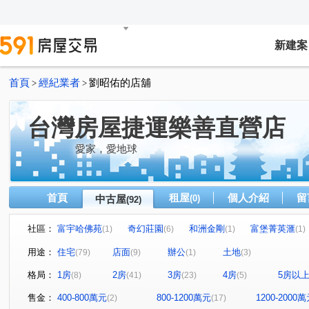
新建案
首頁
經紀業者
劉昭佑的店舖
>
>
台灣房屋捷運樂善直營店
愛家，愛地球
首頁
租屋
個人介紹
留
中古屋
(0)
(92)
社區：
富宇哈佛苑
奇幻莊園
和洲金剛
富堡菁英滙
(1)
(6)
(1)
(1)
盛德富
品上景-品藏區
佳合
富御捷境
新
(2)
(1)
(3)
(1)
用途：
住宅
店面
辦公
土地
(79)
(9)
(1)
(3)
香榭新都
竹城宇治
禾悅花園
活房子
興
(2)
(1)
(1)
(1)
格局：
1房
2房
3房
4房
5房以
(8)
(41)
(23)
(5)
台大新新聞大廈
遠雄新未來3
維特魯威
根津苑
(1)
(1)
(1)
大華旭
鴻築金捷市
智匯學
【星原墅NO.2】
(1)
(7)
(1)
(1)
售金：
400-800萬元
800-1200萬元
1200-2000
(2)
(17)