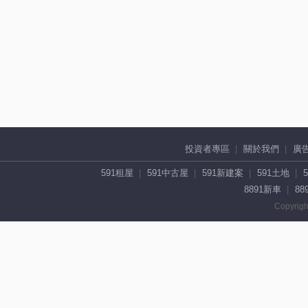
投資者專區
關於我們
廣
591租屋
591中古屋
591新建案
591土地
8891新車
88
Copyrigh