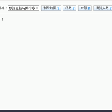
刊登時間
坪數
金額
瀏覽人數
排序：
唷！