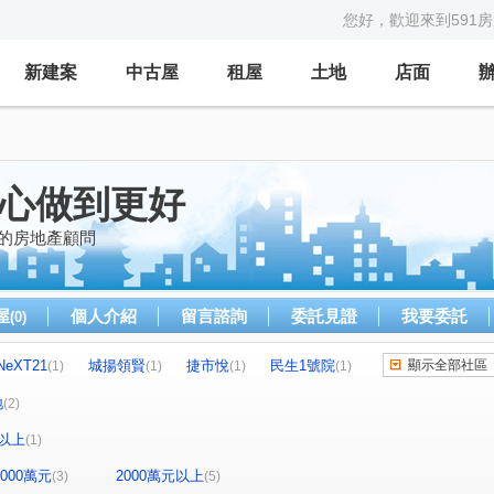
您好，歡迎來到591
新建案
中古屋
租屋
土地
店面
用心做到更好
賴的房地產顧問
屋
個人介紹
留言諮詢
委託見證
我要委託
(0)
NeXT21
城揚領賢
捷市悅
民生1號院
顯示全部社區
(1)
(1)
(1)
(1)
磚子磘段
北屋北街
啟文路
(1)
(1)
(1)
地
(2)
後昌路
中山一路
新莊一路
(1)
(1)
(1)
以上
(1)
-2000萬元
2000萬元以上
(3)
(5)