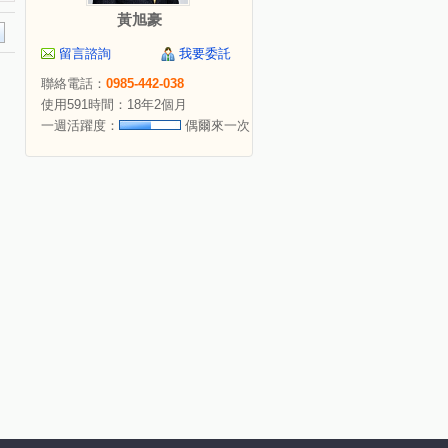
黃旭豪
留言諮詢
我要委託
聯絡電話：
0985-442-038
使用591時間：18年2個月
一週活躍度：
偶爾來一次