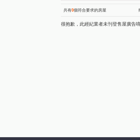
共有
0
個符合要求的房屋
很抱歉，此經紀業者未刊登售屋廣告