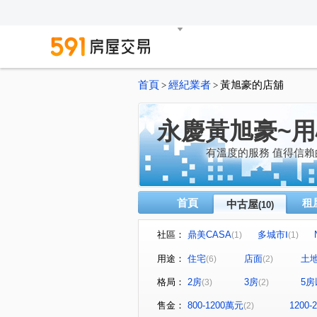
首頁
經紀業者
黃旭豪的店舖
>
>
永慶黃旭豪~
有溫度的服務 值得信
首頁
租
中古屋
(10)
社區：
鼎美CASA
多城市Ⅰ
(1)
(1)
棋琴文蓮苑大廈
鼎中路
(1)
(1)
用途：
住宅
店面
土
(6)
(2)
七賢一路
大同路一段
(1)
(1)
格局：
2房
3房
5房
(3)
(2)
售金：
800-1200萬元
1200
(2)