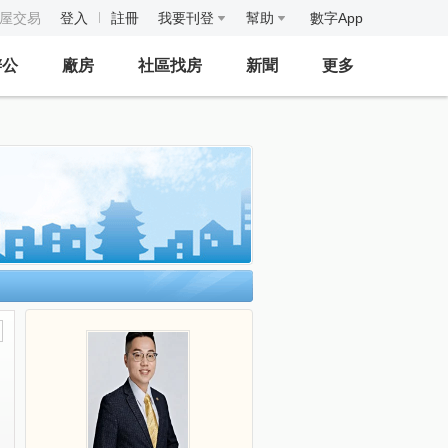
房屋交易
登入
註冊
我要刊登
幫助
數字App
辦公
廠房
社區找房
新聞
更多