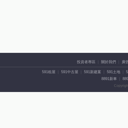
投資者專區
關於我們
廣
591租屋
591中古屋
591新建案
591土地
8891新車
88
Copyrigh