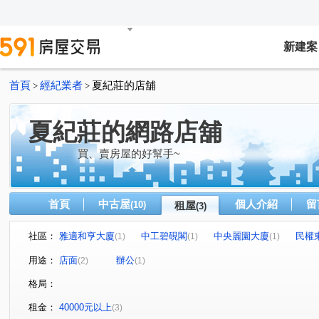
新建案
首頁
經紀業者
夏紀莊的店舖
>
>
夏紀莊的網路店舖
買、賣房屋的好幫手~
首頁
中古屋
個人介紹
留
(10)
租屋
(3)
社區：
雅適和亨大廈
中工碧硯閣
中央麗園大廈
民權
(1)
(1)
(1)
民生東路三段
(1)
用途：
店面
辦公
(2)
(1)
格局：
租金：
40000元以上
(3)