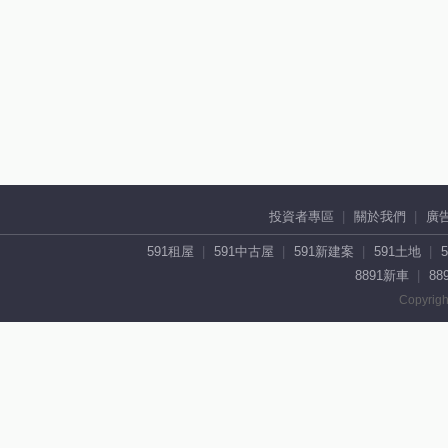
投資者專區
關於我們
廣
591租屋
591中古屋
591新建案
591土地
8891新車
88
Copyrigh