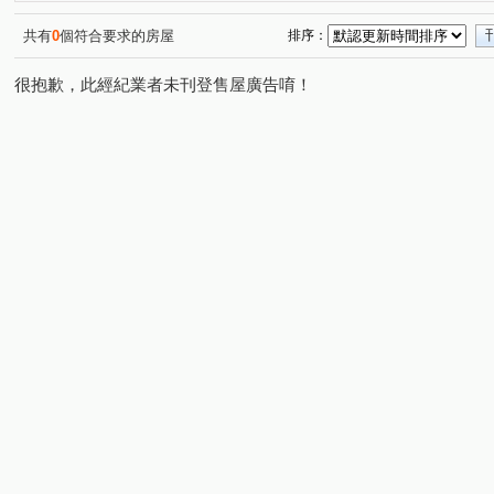
共有
0
個符合要求的房屋
排序：
很抱歉，此經紀業者未刊登售屋廣告唷！