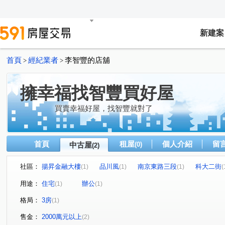
新建案
首頁
經紀業者
李智豐的店舖
>
>
擁幸福找智豐買好屋
買賣幸福好屋，找智豐就對了
首頁
租屋
個人介紹
留
中古屋
(0)
(2)
社區：
揚昇金融大樓
品川風
南京東路三段
科大二街
(1)
(1)
(1)
(
用途：
住宅
辦公
(1)
(1)
格局：
3房
(1)
售金：
2000萬元以上
(2)