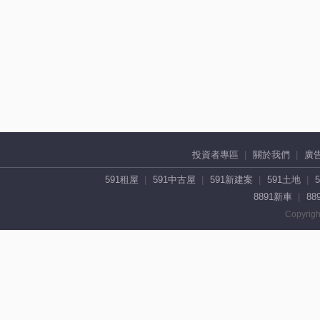
投資者專區
關於我們
廣
591租屋
591中古屋
591新建案
591土地
8891新車
88
Copyrigh