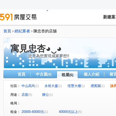
新建案
首頁
經紀業者
陳忠杏的店舖
>
>
寓見忠杏◕‿◕
忠杏為您實現成家夢想!!
首頁
中古屋
個人介紹
留
(4)
租屋
(6)
社區：
中山高尚
永裕大廈
恆豐大樓
禮賓園
詠
(1)
(1)
(1)
(1)
中山路二段
博愛路
中正路
福和路
永貞
(1)
(1)
(1)
(1)
用途：
店面
辦公
(5)
(1)
格局：
租金：
20000-40000元
40000元以上
(1)
(5)