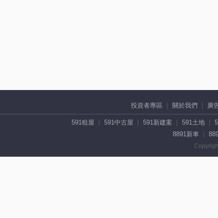
投資者專區
關於我們
廣
591租屋
591中古屋
591新建案
591土地
8891新車
88
Copyrigh