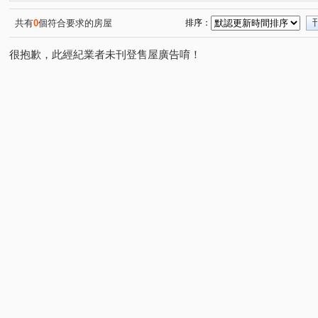
立信天禧
鉅陞河藍灣
安家秀
金世紀錄大樓
(1)
(1)
(1)
(1)
大唐江山民安
大順小財神/LV星鑽
馬賽山莊
(1)
(1)
(1)
共有
0
個符合要求的房屋
排序：
新外灘6-立信帝國花園廣場
花園廣場
江滙Life
(2)
(1)
(2)
很抱歉，此經紀業者未刊登售屋廣告唷！
漢皇欽禾
歡喜市
麗寶微風花園
馥華生活家
(1)
(1)
(1)
(1)
天情
仙境傳說
麗寶北歐莊園－芬蘭極光
新潤
(1)
(1)
(1)
大湖村
巨蛋東京花園廣場
新外灘3-新月天地
(1)
(1)
(1)
馥華艾美
美麗國-快樂特區
林家花園廣場大廈
(1)
(1)
(1)
四川大樓
文化路一段
中山路二段
光環路二段
(1)
(1)
(1)
(
大漢街
豐吉路
四川路一段
麗園二街
館
(1)
(1)
(1)
(1)
中央路二段
農安街
八德街
三和路四段
(2)
(1)
(1)
(1)
中興路
永吉街
景平路
合安一路
圓通路
(1)
(1)
(1)
(1)
(
三民路二段
大勇街
南勢六街
新海路
環
(1)
(1)
(1)
(1)
中正路
中山路二段
民治街
延安街
文康
(5)
(2)
(1)
(1)
懷德街
中正路
鳳福路
中山路二段
大慶
(3)
(2)
(1)
(1)
民權路
西園路二段
環河西路四段
華江三路
(1)
(1)
(1)
(1)
環河南路二段
長江路二段
環河西路一段
民安
(1)
(1)
(1)
南天母路
華江一路
中和路
大興路
新民
(1)
(5)
(1)
(1)
保儀路
大仁街
新五路二段
三民路一段
(1)
(1)
(1)
(1)
成功街
青山路一段
永翠路
昆明路
縣民
(1)
(1)
(1)
(1)