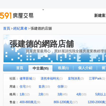
新建案
首頁
經紀業者
張建德的店舖
>
>
張建德的網路店舖
買屋賣屋最用心，買好屋請找我全國房屋業務經理
首頁
租屋
個人介紹
留
中古屋
(1)
(95)
社區：
健華新城
湛然幸福時光
皇翔泱美
江翠Park
(1)
(1)
(2)
(1)
站前銀座
大福地大樓
土城日月光
晴光香格里
(1)
(1)
(1)
用途：
住宅
套房
住辦
(84)
(10)
(1)
義豐庭
錢都12期
雙捷金鑽
森之道
潤泰
(1)
(1)
(1)
(1)
格局：
1房
2房
3房
4房
5房以
(12)
(19)
(45)
(10)
合輝新都悅
森美墅
鑽石名門
中央大道
(1)
(1)
(2)
(1)
環遊世界
新潤幸福莊園2
漢皇super
大慶新世
(2)
(1)
(1)
售金：
400-800萬元
800-1200萬元
1200-2000
(9)
(17)