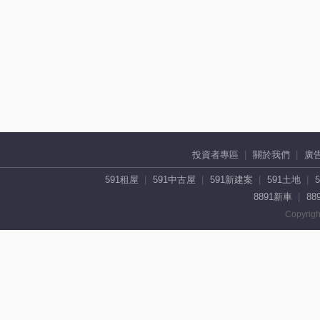
投資者專區
關於我們
廣
591租屋
591中古屋
591新建案
591土地
8891新車
88
Copyrigh