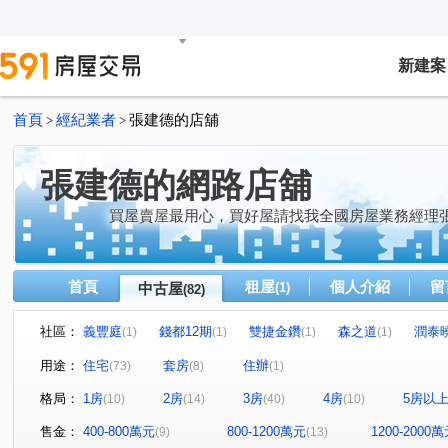
新建案
首頁
經紀業者
張建德的店舖
>
>
張建德的網路店舖
買屋賣屋最用心，買好屋請找我全國房屋業務經理
首頁
租屋
個人介紹
留
中古屋
(1)
(82)
社區：
義豐庭
錢都12期
雙捷金鑽
森之道
潤泰
(1)
(1)
(1)
(1)
合輝新都悅
森美墅
鑽石名門
中央大道
(1)
(1)
(2)
(1)
用途：
住宅
套房
住辦
(73)
(8)
(1)
環遊世界
新潤幸福莊園2
漢皇super
大慶新世
(2)
(1)
(1)
格局：
1房
2房
3房
4房
5房以
(10)
(14)
(40)
(10)
立信天禧
鉅陞河藍灣
皇翔泱美
安家秀
(1)
(1)
(1)
(1)
樺福水悅
大唐江山民安
大順小財神/LV星鑽
馬
(1)
(1)
(1)
售金：
400-800萬元
800-1200萬元
1200-2000
(9)
(13)