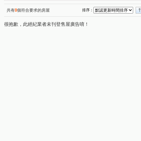
新外灘6-立信帝國花園廣場
花園廣場
江滙Life
(2)
(1)
(2)
漢皇欽禾
歡喜市
麗寶微風花園
馥華生活家
(1)
(1)
(1)
(1)
共有
0
個符合要求的房屋
排序：
天情
仙境傳說
麗寶北歐莊園－芬蘭極光
新潤
(1)
(1)
(1)
很抱歉，此經紀業者未刊登售屋廣告唷！
大湖村
巨蛋東京花園廣場
新外灘3-新月天地
(1)
(1)
(1)
馥華艾美
美麗國-快樂特區
林家花園廣場大廈
(1)
(1)
(1)
四川大樓
中山北路七段
中興路
永吉街
(1)
(1)
(1)
(1)
圓通路
榮華路二段
三民路二段
大勇街
(1)
(1)
(1)
(1)
環河南路三段
中正路
中山路二段
民治街
(1)
(5)
(2)
(1)
中央路三段
懷德街
中正路
鳳福路
中山
(1)
(3)
(2)
(1)
宜安路
民權路
西園路二段
環河西路四段
(1)
(1)
(1)
(1)
中央路四段
大觀路二段
環河南路二段
長江路
(1)
(1)
(1)
環河西路一段
民安西路
南雅東路
南天母路
(1)
(1)
(2)
(1)
中和路
大興路
新民路
藝文街
保儀路
(1)
(1)
(1)
(1)
(1)
新五路二段
三民路一段
康定路
新民街
(1)
(1)
(1)
(1)
青山路一段
永翠路
昆明路
縣民大道三段
(1)
(1)
(1)
(1)
西盛街
民生路三段
環河西路五段
忠孝街
(1)
(1)
(1)
(1)
中山路一段
木新路二段
中央路二段
瑞安街
(1)
(1)
(1)
(1)
中港路
北宜路二段
館前西路
五華街
南
(1)
(1)
(1)
(1)
四川路二段
(1)