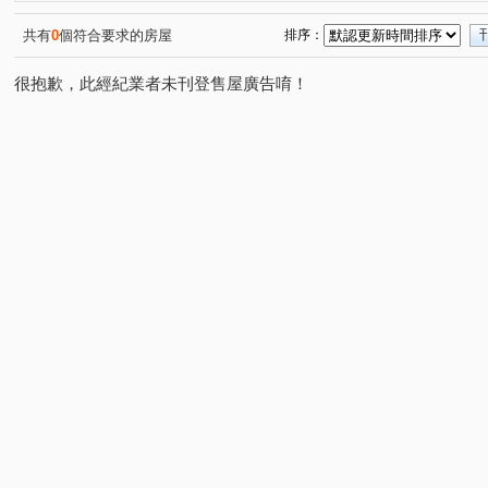
立信天禧
鉅陞河藍灣
安家秀
金世紀錄大樓
(1)
(1)
(1)
(1)
大唐江山民安
大順小財神/LV星鑽
馬賽山莊
(1)
(1)
(1)
共有
0
個符合要求的房屋
排序：
新外灘6-立信帝國花園廣場
花園廣場
江滙Life
(2)
(1)
(2)
很抱歉，此經紀業者未刊登售屋廣告唷！
漢皇欽禾
歡喜市
麗寶微風花園
馥華生活家
(1)
(1)
(1)
(1)
天情
仙境傳說
麗寶北歐莊園－芬蘭極光
新潤
(1)
(1)
(1)
大湖村
巨蛋東京花園廣場
新外灘3-新月天地
(1)
(1)
(1)
馥華艾美
美麗國-快樂特區
林家花園廣場大廈
(1)
(1)
(1)
四川大樓
文化路一段
中山路二段
光環路二段
(1)
(1)
(1)
(
大漢街
豐吉路
四川路一段
麗園二街
館
(1)
(1)
(1)
(1)
中央路二段
農安街
八德街
三和路四段
(2)
(1)
(1)
(1)
中興路
永吉街
景平路
合安一路
圓通路
(1)
(1)
(1)
(1)
(
三民路二段
大勇街
南勢六街
新海路
環
(1)
(1)
(1)
(1)
中正路
中山路二段
民治街
延安街
文康
(5)
(2)
(1)
(1)
懷德街
中正路
鳳福路
中山路二段
大慶
(3)
(2)
(1)
(1)
民權路
西園路二段
環河西路四段
華江三路
(1)
(1)
(1)
(1)
環河南路二段
長江路二段
環河西路一段
民安
(1)
(1)
(1)
南天母路
華江一路
中和路
大興路
新民
(1)
(5)
(1)
(1)
保儀路
大仁街
新五路二段
三民路一段
(1)
(1)
(1)
(1)
成功街
青山路一段
永翠路
昆明路
縣民
(1)
(1)
(1)
(1)