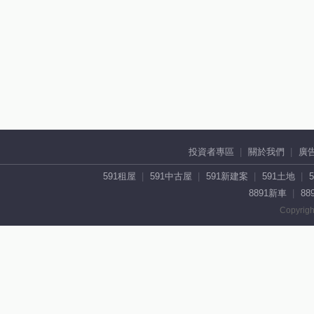
投資者專區
關於我們
廣
591租屋
591中古屋
591新建案
591土地
8891新車
88
Copyrigh