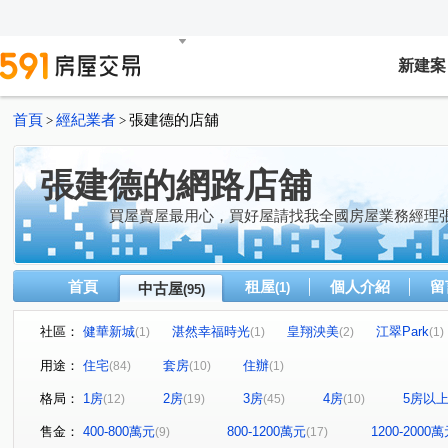
新建案
首頁
經紀業者
張建德的店舖
>
>
張建德的網路店舖
買屋賣屋最用心，買好屋請找我全國房屋業務經理
首頁
租屋
個人介紹
留
中古屋
(1)
(95)
社區：
健華新城
湛然幸福時光
皇翔泱美
江翠Park
(1)
(1)
(2)
(1)
站前銀座
大福地大樓
土城日月光
晴光香格里
(1)
(1)
(1)
用途：
住宅
套房
住辦
(84)
(10)
(1)
義豐庭
錢都12期
雙捷金鑽
森之道
潤泰
(1)
(1)
(1)
(1)
格局：
1房
2房
3房
4房
5房以
(12)
(19)
(45)
(10)
合輝新都悅
森美墅
鑽石名門
中央大道
(1)
(1)
(2)
(1)
環遊世界
新潤幸福莊園2
漢皇super
大慶新世
(2)
(1)
(1)
售金：
400-800萬元
800-1200萬元
1200-2000
(9)
(17)