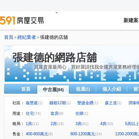
新建案
首頁
經紀業者
張建德的店舖
>
>
張建德的網路店舖
買屋賣屋最用心，買好屋請找我全國房屋業務經理
首頁
租屋
個人介紹
留
中古屋
(1)
(84)
社區：
義豐庭
錢都12期
雙捷金鑽
森之道
潤泰
(1)
(1)
(1)
(1)
合輝新都悅
森美墅
鑽石名門
中央大道
(1)
(1)
(2)
(1)
用途：
住宅
套房
住辦
(74)
(9)
(1)
環遊世界
新潤幸福莊園2
漢皇super
大慶新世
(2)
(1)
(1)
格局：
1房
2房
3房
4房
5房以
(11)
(14)
(41)
(10)
立信天禧
鉅陞河藍灣
皇翔泱美
安家秀
(1)
(1)
(1)
(1)
樺福水悅
大唐江山民安
大順小財神/LV星鑽
馬
(1)
(1)
(1)
售金：
400-800萬元
800-1200萬元
1200-2000
(9)
(14)