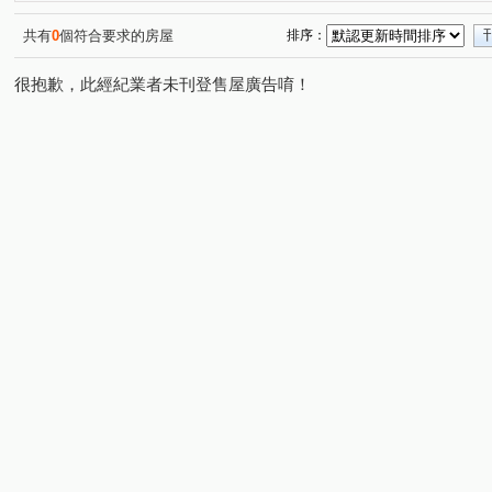
新外灘6-立信帝國花園廣場
花園廣場
江滙Life
(2)
(1)
(2)
漢皇欽禾
歡喜市
麗寶微風花園
馥華生活家
(1)
(1)
(1)
(1)
共有
0
個符合要求的房屋
排序：
天情
仙境傳說
麗寶北歐莊園－芬蘭極光
新潤
(1)
(1)
(1)
很抱歉，此經紀業者未刊登售屋廣告唷！
大湖村
巨蛋東京花園廣場
新外灘3-新月天地
(1)
(1)
(1)
馥華艾美
美麗國-快樂特區
林家花園廣場大廈
(1)
(1)
(1)
四川大樓
晴光香格里拉大廈
新亦ONE
中山北
(1)
(1)
(1)
永吉街
景平路
合安一路
圓通路
榮華路
(1)
(1)
(1)
(1)
大勇街
南勢六街
新海路
環河南路三段
(1)
(1)
(1)
(1)
中山路二段
民治街
延安街
文康街
中央
(2)
(1)
(1)
(1)
中正路
鳳福路
中山路二段
大慶街
宜安
(2)
(1)
(1)
(1)
西園路二段
環河西路四段
華江三路
中央路四
(1)
(1)
(1)
環河南路二段
長江路二段
環河西路一段
民安
(1)
(1)
(1)
南天母路
華江一路
中和路
大興路
新民
(1)
(5)
(1)
(1)
保儀路
大仁街
新五路二段
三民路一段
(1)
(1)
(1)
(1)
成功街
青山路一段
永翠路
昆明路
縣民
(1)
(1)
(1)
(1)
成泰路二段
西盛街
民生路三段
環河西路五段
(1)
(1)
(1)
(
尖山路
中山路一段
木新路二段
中央路二段
(1)
(1)
(1)
(1)
新生街
中港路
北宜路二段
館前西路
五
(1)
(1)
(1)
(1)
四川路二段
農安街
豐吉路
(1)
(1)
(1)