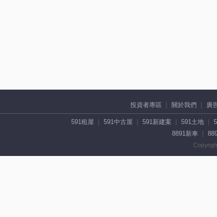
投資者專區
關於我們
廣
591租屋
591中古屋
591新建案
591土地
8891新車
88
Copyrigh