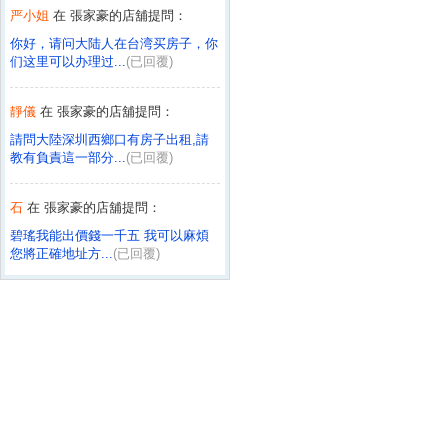
严小姐
在 張家豪的店舖提問：
你好，请问大陆人在台湾买房子，你
们这里可以办理过...
(已回覆)
靜儀
在 張家豪的店舖提問：
請問大陸深圳西鄉口有房子出租,請
教有負責這一部分...
(已回覆)
石
在 張家豪的店舖提問：
碧瑤我能出價錢一千五 我可以麻煩
您將正確地址方...
(已回覆)
石
在 張家豪的店舖提問：
不好意思 我想沒有寫路沒關係 麻煩
您了
(已回覆)
曾小姐
在 張家豪的店舖提問：
想找租屋，15000以內，20坪以上，
二樓以下或...
(已回覆)