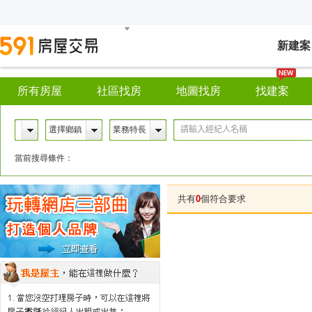
新建案
所有房屋
社區找房
地圖找房
找建案
選擇鄉鎮
業務特長
當前搜尋條件：
共有
0
個符合要求