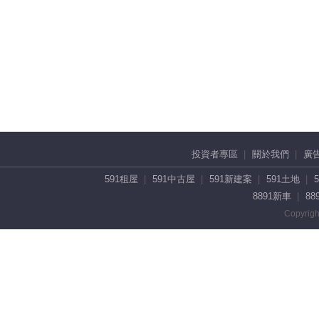
投資者專區
關於我們
廣
591租屋
591中古屋
591新建案
591土地
8891新車
88
Copyrigh