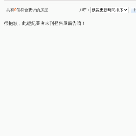
立信天禧
鉅陞河藍灣
安家秀
金世紀錄大樓
(1)
(1)
(1)
(1)
大唐江山民安
大順小財神/LV星鑽
馬賽山莊
(1)
(1)
(1)
共有
0
個符合要求的房屋
排序：
新外灘6-立信帝國花園廣場
花園廣場
江滙Life
(2)
(1)
(2)
很抱歉，此經紀業者未刊登售屋廣告唷！
漢皇欽禾
歡喜市
麗寶微風花園
馥華生活家
(1)
(1)
(1)
(1)
天情
仙境傳說
麗寶北歐莊園－芬蘭極光
新潤
(1)
(1)
(1)
大湖村
巨蛋東京花園廣場
新外灘3-新月天地
(1)
(1)
(1)
馥華艾美
美麗國-快樂特區
林家花園廣場大廈
(1)
(1)
(1)
環河南路二段
文化路一段
中山路二段
光環路
(2)
(1)
(1)
大漢街
豐吉路
四川路一段
麗園二街
館
(1)
(1)
(1)
(1)
中央路二段
農安街
八德街
三和路四段
(2)
(1)
(1)
(1)
中興路
永吉街
景平路
合安一路
圓通路
(1)
(1)
(1)
(1)
(
三民路二段
大勇街
南勢六街
新海路
環
(1)
(1)
(1)
(1)
中正路
中山路二段
民治街
延安街
文康
(5)
(2)
(1)
(1)
懷德街
中正路
鳳福路
中山路二段
大慶
(3)
(2)
(1)
(1)
民權路
西園路二段
環河西路四段
華江三路
(1)
(1)
(1)
(1)
長江路二段
環河西路一段
民安西路
南雅東路
(1)
(1)
(1)
(
華江一路
中和路
大興路
新民路
藝文街
(5)
(1)
(1)
(1)
(
大仁街
新五路二段
三民路一段
康定路
(1)
(1)
(1)
(1)
青山路一段
永翠路
昆明路
縣民大道三段
(1)
(1)
(1)
(1)