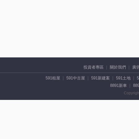
投資者專區
關於我們
廣
591租屋
591中古屋
591新建案
591土地
8891新車
88
Copyrigh