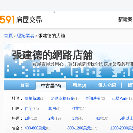
新建案
首頁
經紀業者
張建德的店舖
>
>
張建德的網路店舖
買屋賣屋最用心，買好屋請找我全國房屋業務經理
首頁
租屋
個人介紹
留
中古屋
(3)
(95)
社區：
健華新城
湛然幸福時光
皇翔泱美
江翠Park
(1)
(1)
(2)
(1)
站前銀座
大福地大樓
土城日月光
晴光香格里
(1)
(1)
(1)
用途：
住宅
套房
住辦
(85)
(9)
(1)
義豐庭
錢都12期
雙捷金鑽
森之道
潤泰
(1)
(1)
(1)
(1)
格局：
1房
2房
3房
4房
5房以
(12)
(19)
(46)
(10)
合輝新都悅
森美墅
鑽石名門
中央大道
(1)
(1)
(2)
(1)
環遊世界
新潤幸福莊園2
漢皇super
大慶新世
(2)
(1)
(1)
售金：
400-800萬元
800-1200萬元
1200-2000
(8)
(17)