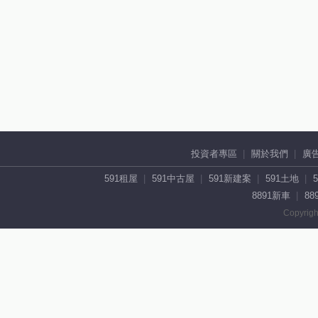
投資者專區
關於我們
廣
591租屋
591中古屋
591新建案
591土地
8891新車
88
Copyrigh