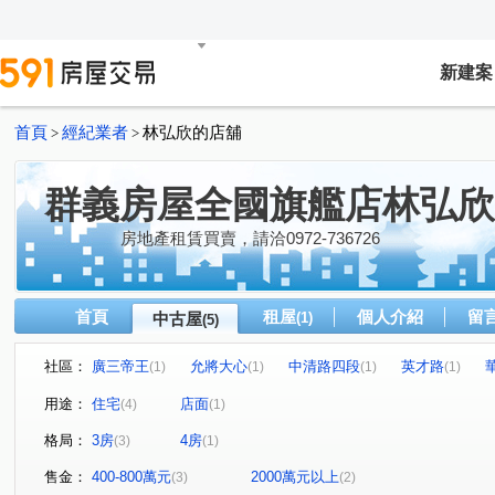
新建案
首頁
經紀業者
林弘欣的店舖
>
>
群義房屋全國旗艦店林弘欣
房地產租賃買賣，請洽0972-736726
首頁
租屋
個人介紹
留
中古屋
(1)
(5)
社區：
廣三帝王
允將大心
中清路四段
英才路
(1)
(1)
(1)
(1)
太原路二段
(1)
用途：
住宅
店面
(4)
(1)
格局：
3房
4房
(3)
(1)
售金：
400-800萬元
2000萬元以上
(3)
(2)