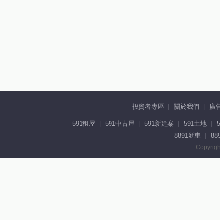
投資者專區
關於我們
廣
591租屋
591中古屋
591新建案
591土地
8891新車
88
Copyrigh