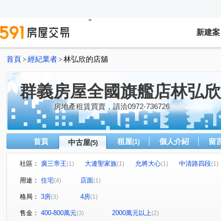
新建案
首頁
經紀業者
林弘欣的店舖
>
>
群義房屋全國旗艦店林弘欣
房地產租賃買賣，請洽0972-736726
首頁
租屋
個人介紹
留
中古屋
(1)
(5)
社區：
廣三帝王
大連聖家族
允將大心
中清路四段
(1)
(1)
(1)
(1)
華美街
大連北街
太原路二段
(1)
(1)
(1)
用途：
住宅
店面
(4)
(1)
格局：
3房
4房
(3)
(1)
售金：
400-800萬元
2000萬元以上
(3)
(2)