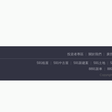
投資者專區
關於我們
廣
591租屋
591中古屋
591新建案
591土地
8891新車
88
Copyrigh