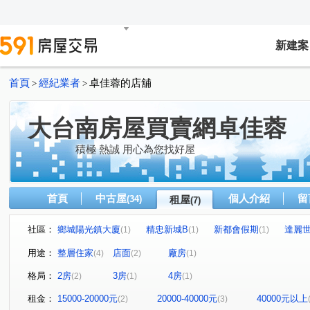
新建案
首頁
經紀業者
卓佳蓉的店舖
>
>
大台南房屋買賣網卓佳蓉
積極 熱誠 用心為您找好屋
首頁
中古屋
個人介紹
留
(34)
租屋
(7)
社區：
鄉城陽光鎮大廈
精忠新城B
新都會假期
達麗
(1)
(1)
(1)
中正二街
北門路二段
中華東路二段
中華路
(1)
(1)
(1)
(1)
用途：
整層住家
店面
廠房
(4)
(2)
(1)
高鐵大道
(1)
格局：
2房
3房
4房
(2)
(1)
(1)
租金：
15000-20000元
20000-40000元
40000元以上
(2)
(3)