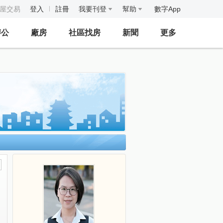
房屋交易
登入
註冊
我要刊登
幫助
數字App
辦公
廠房
社區找房
新聞
更多