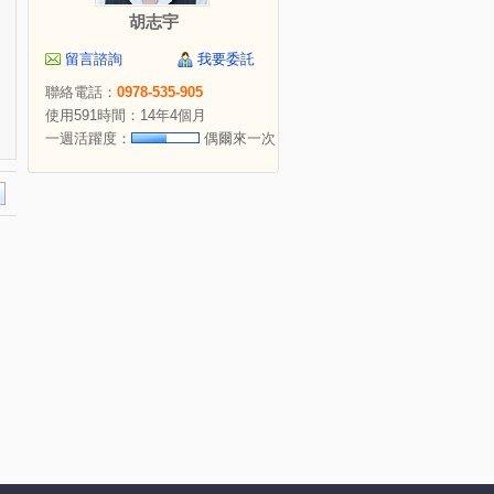
胡志宇
留言諮詢
我要委託
聯絡電話：
0978-535-905
使用591時間：14年4個月
一週活躍度：
偶爾來一次