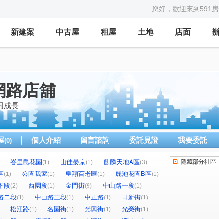
您好，歡迎來到591
新建案
中古屋
租屋
土地
店面
網路店舖
同成長
屋
個人介紹
留言諮詢
委託見證
我要委託
(0)
峇里島花園
山佳晏京
麒麟天地A區
隱藏部分社區
(1)
(1)
(3)
區
公園我家
皇翔百老匯
麗池花園B區
(1)
(1)
(1)
(1)
下段
西園段
金門街
中山路一段
(2)
(1)
(9)
(1)
路二段
中山路三段
中正路
日新街
(1)
(1)
(1)
(1)
松江路
名園街
光興街
光榮街
(1)
(1)
(1)
(1)