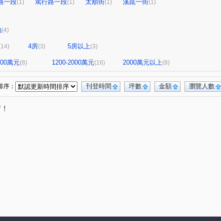
路一段
篤行路一段
太順街
溪崑一街
(1)
(1)
(1)
(1)
地
(4)
4房
5房以上
(14)
(3)
(3)
1200萬元
1200-2000萬元
2000萬元以上
(8)
(16)
(8)
刊登時間
坪數
金額
瀏覽人數
排序：
唷！