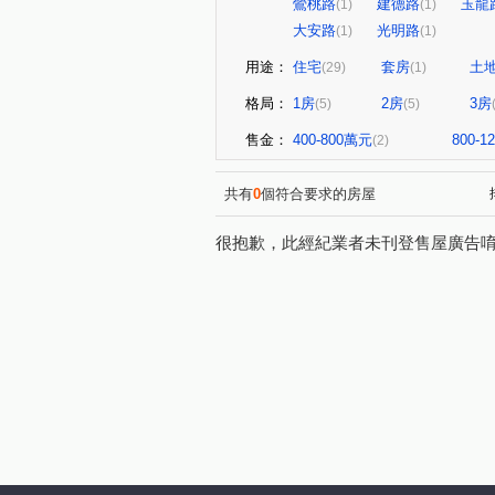
鶯桃路
建德路
玉龍
(1)
(1)
大安路
光明路
(1)
(1)
用途：
住宅
套房
土
(29)
(1)
格局：
1房
2房
3房
(5)
(5)
售金：
400-800萬元
800-
(2)
共有
0
個符合要求的房屋
很抱歉，此經紀業者未刊登售屋廣告