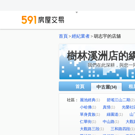
首頁
經紀業者
胡志宇的店舖
>
>
樹林溪洲店的
我們在此深耕，與您一
首頁
租
中古屋
(34)
社區：
麗池經典
碧瑤江山二期
(1)
(2)
小哈佛
真情
光榮社
(1)
(1)
單身貴族
綠園道
山
(1)
(1)
仁華街
中山路
大觀
(1)
(1)
大觀路三段
三和路四段
(1)
(1)