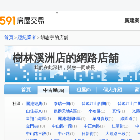
新建案
首頁
經紀業者
胡志宇的店舖
>
>
樹林溪洲店的網路店舖
我們在此深耕，與您一同成長
首頁
租屋
個人介紹
留
中古屋
(0)
(36)
社區：
麗池經典
泰瑞一期
碧瑤江山四期
碧瑤江山二
(1)
(1)
(1)
山佳晏京
麒麟天地A區
小哈佛
真情
光榮
(1)
(3)
(1)
(1)
皇翔百老匯
麗池花園B區
單身貴族
綠園道
(1)
(1)
(1)
(1)
金門街
中山路一段
中正南路
仁華街
中
(10)
(1)
(1)
(1)
中山路三段
中正路
日新街
大觀路三段
(1)
(1)
(1)
(1)