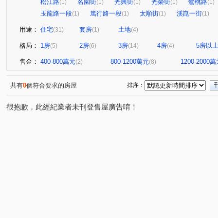
松江路
名園街
光興街
光榮街
鶯桃路
(1)
(1)
(1)
(1)
(1)
玉龍路一段
篤行路一段
太順街
溪崑一街
(1)
(1)
(1)
(1)
用途：
住宅
套房
土地
(31)
(1)
(4)
格局：
1房
2房
3房
4房
5房以
(5)
(6)
(14)
(4)
售金：
400-800萬元
800-1200萬元
1200-2000
(2)
(8)
共有
0
個符合要求的房屋
排序：
很抱歉，此經紀業者未刊登售屋廣告唷！