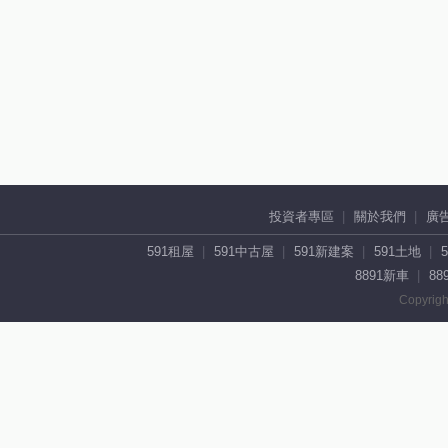
投資者專區
關於我們
廣
591租屋
591中古屋
591新建案
591土地
8891新車
88
Copyrigh