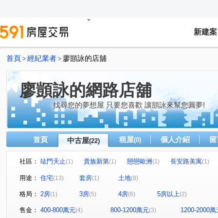
新建案
首頁
經紀業者
廖顗詠的店舖
>
>
廖顗詠的網路店舖
找尋您的夢想屋 只要您喜歡 讓顗詠來幫您圓夢!
首頁
租屋
個人介紹
留
中古屋
(0)
(22)
社區：
竑門天止
貴族新第
戀戀歐洲
長安路美寓
(1)
(1)
(1)
(1)
竹城大阪
羅馬天下大樓
皇家特區
春虹麗晶花
(1)
(1)
(1)
用途：
住宅
套房
土地
(13)
(1)
(8)
天祥二街
中園路
長安路
維德街
華興路
(1)
(1)
(1)
(1)
(
格局：
2房
3房
4房
5房以上
(1)
(5)
(6)
(2)
振興街
青山段
石頭段
仁愛路
賦北段
(1)
(1)
(1)
(1)
(1)
環北路
大牛欄段
民權路二段
莊敬路
環
(1)
(1)
(1)
(1)
售金：
400-800萬元
800-1200萬元
1200-2000
(4)
(3)