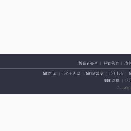
投資者專區
關於我們
廣
591租屋
591中古屋
591新建案
591土地
8891新車
88
Copyrigh