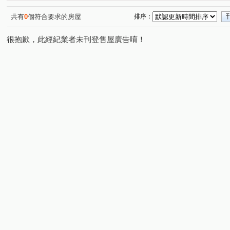
仁德二街
(1)
共有
0
個符合要求的房屋
排序：
很抱歉，此經紀業者未刊登售屋廣告唷！