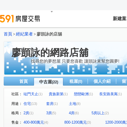
新建案
首頁
經紀業者
廖顗詠的店舖
>
>
廖顗詠的網路店舖
找尋您的夢想屋 只要您喜歡 讓顗詠來幫您圓夢!
首頁
租屋
個人介紹
留
中古屋
(0)
(22)
社區：
竑門天止
貴族新第
戀戀歐洲
長安路美寓
(1)
(1)
(1)
(1)
竹城大阪
羅馬天下大樓
皇家特區
春虹麗晶花
(1)
(1)
(1)
用途：
住宅
套房
土地
(13)
(1)
(8)
天祥二街
中園路
長安路
維德街
華興路
(1)
(1)
(1)
(1)
(
格局：
2房
3房
4房
5房以上
(1)
(5)
(6)
(2)
振興街
青山段
石頭段
仁愛路
賦北段
(1)
(1)
(1)
(1)
(1)
環北路
大牛欄段
民權路二段
莊敬路
環
(1)
(1)
(1)
(1)
售金：
400-800萬元
800-1200萬元
1200-2000
(4)
(3)