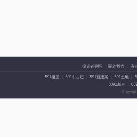
投資者專區
關於我們
廣
591租屋
591中古屋
591新建案
591土地
8891新車
88
Copyrigh