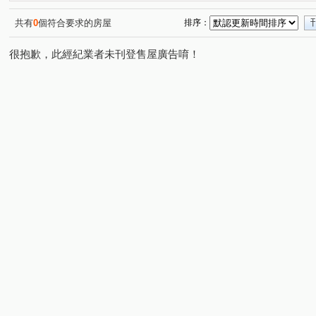
仁德二街
(1)
共有
0
個符合要求的房屋
排序：
很抱歉，此經紀業者未刊登售屋廣告唷！