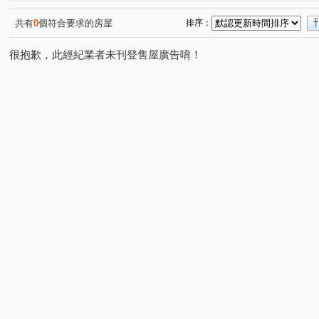
奇美大樓
Diamond Towers 台北之星
敦和新象
(1)
(1)
(1)
學園大廈
大華名廈
大騏華廈
棉花田
台
(1)
(1)
(1)
(1)
共有
0
個符合要求的房屋
排序：
環球世貿大樓
康樂街
潮州街
中山北路二段
(1)
(1)
(1)
(3)
很抱歉，此經紀業者未刊登售屋廣告唷！
民權東路三段
和平東路三段
園區街
安居街
(1)
(2)
(1)
(1)
市民大道四段
中央路
南昌路一段
八德路二段
(1)
(1)
(1)
(
和平東路一段
指南路三段
民權東路五段
忠孝
(1)
(1)
(1)
民生西路
長安東路二段
福德街
臨沂街
(1)
(1)
(3)
(2)
光復南路
愛國西路
忠孝東路三段
新生南路二
(2)
(1)
(1)
羅斯福路三段
光復南路
信義路五段
泰林路二
(1)
(1)
(2)