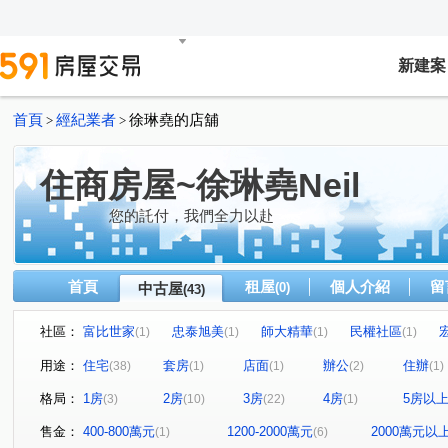
新建案
首頁
經紀業者
徐琳堯的店舖
>
>
住商房屋~徐琳堯Neil
您的託付，我們全力以赴
首頁
租屋
個人介紹
留
中古屋
(0)
(43)
社區：
富比世家
忠泰旭美
師大精華
民權社區
(1)
(1)
(1)
(1)
遠宏香榭
喜福居
美河市
特區名人錄大廈
(1)
(1)
(1)
(1)
用途：
住宅
套房
店面
辦公
住辦
(38)
(1)
(1)
(2)
(1)
台大莎士比亞廣場
和平大苑
政大吉美佳
永全
(1)
(1)
(1)
格局：
1房
2房
3房
4房
5房以
(3)
(10)
(22)
(1)
芝麻大廈
太陽商業大樓
南港國宅
阿波羅大廈
(1)
(1)
(3)
(
成功國宅中央區西區
臨沂雅典大廈
瑞豐國賓大廈
(1)
(1)
(1)
售金：
400-800萬元
1200-2000萬元
2000萬元以
(1)
(6)