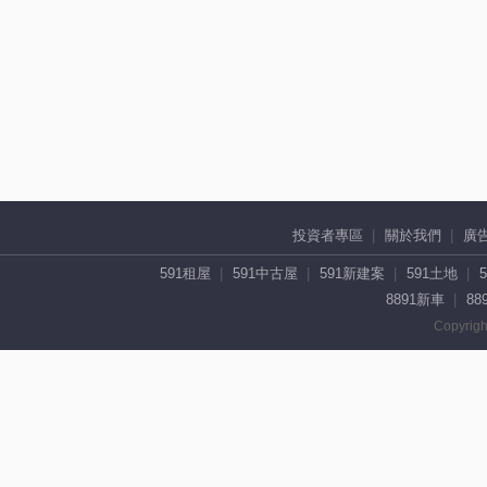
投資者專區
關於我們
廣
591租屋
591中古屋
591新建案
591土地
8891新車
88
Copyrigh