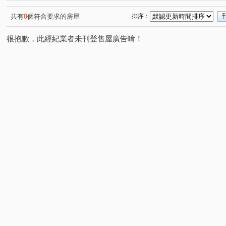
奇美大樓
Diamond Towers 台北之星
敦和新象
(1)
(1)
(1)
學園大廈
大華名廈
大騏華廈
棉花田
台
(1)
(1)
(1)
(1)
共有
0
個符合要求的房屋
排序：
環球世貿大樓
康樂街
潮州街
中山北路二段
(1)
(1)
(1)
(3)
很抱歉，此經紀業者未刊登售屋廣告唷！
民權東路三段
和平東路三段
園區街
安居街
(1)
(2)
(1)
(1)
市民大道四段
中央路
南昌路一段
八德路二段
(1)
(1)
(1)
(
和平東路一段
指南路三段
民權東路五段
忠孝
(1)
(1)
(1)
民生西路
長安東路二段
福德街
臨沂街
(1)
(1)
(3)
(2)
光復南路
愛國西路
忠孝東路三段
新生南路二
(2)
(1)
(1)
羅斯福路三段
光復南路
信義路五段
泰林路二
(1)
(1)
(2)