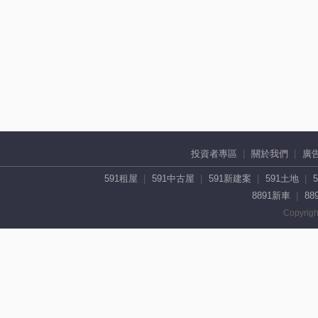
投資者專區
關於我們
廣
591租屋
591中古屋
591新建案
591土地
8891新車
88
Copyrigh