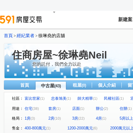
新建案
首頁
經紀業者
徐琳堯的店舖
>
>
住商房屋~徐琳堯Neil
您的託付，我們全力以赴
首頁
租屋
個人介紹
留
中古屋
(0)
(43)
社區：
富比世家
忠泰旭美
師大精華
民權社區
(1)
(1)
(1)
(1)
遠宏香榭
喜福居
美河市
特區名人錄大廈
(1)
(1)
(1)
(1)
用途：
住宅
套房
店面
辦公
住辦
(38)
(1)
(1)
(2)
(1)
台大莎士比亞廣場
和平大苑
政大吉美佳
永全
(1)
(1)
(1)
格局：
1房
2房
3房
4房
5房以
(3)
(10)
(22)
(1)
芝麻大廈
太陽商業大樓
南港國宅
阿波羅大廈
(1)
(1)
(3)
(
成功國宅中央區西區
臨沂雅典大廈
瑞豐國賓大廈
(1)
(1)
(1)
售金：
400-800萬元
1200-2000萬元
2000萬元以
(1)
(6)