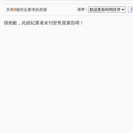
奇美大樓
Diamond Towers 台北之星
敦和新象
(1)
(1)
(1)
學園大廈
大華名廈
大騏華廈
棉花田
台
(1)
(1)
(1)
(1)
共有
0
個符合要求的房屋
排序：
環球世貿大樓
康樂街
潮州街
中山北路二段
(1)
(1)
(1)
(3)
很抱歉，此經紀業者未刊登售屋廣告唷！
民權東路三段
和平東路三段
園區街
安居街
(1)
(2)
(1)
(1)
市民大道四段
中央路
南昌路一段
八德路二段
(1)
(1)
(1)
(
和平東路一段
指南路三段
民權東路五段
忠孝
(1)
(1)
(1)
民生西路
長安東路二段
福德街
臨沂街
(1)
(1)
(3)
(2)
光復南路
愛國西路
忠孝東路三段
新生南路二
(2)
(1)
(1)
羅斯福路三段
光復南路
信義路五段
泰林路二
(1)
(1)
(2)