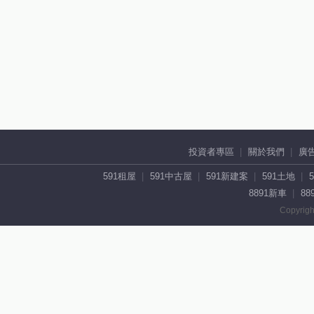
投資者專區
關於我們
廣
591租屋
591中古屋
591新建案
591土地
8891新車
88
Copyrigh