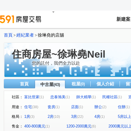
新建案
首頁
經紀業者
徐琳堯的店舖
>
>
住商房屋~徐琳堯Neil
您的託付，我們全力以赴
首頁
租屋
個人介紹
留
中古屋
(0)
(43)
社區：
富比世家
忠泰旭美
師大精華
民權社區
(1)
(1)
(1)
(1)
遠宏香榭
喜福居
美河市
特區名人錄大廈
(1)
(1)
(1)
(1)
用途：
住宅
套房
店面
辦公
住辦
(38)
(1)
(1)
(2)
(1)
台大莎士比亞廣場
和平大苑
政大吉美佳
永全
(1)
(1)
(1)
格局：
1房
2房
3房
4房
5房以
(3)
(10)
(22)
(1)
芝麻大廈
太陽商業大樓
南港國宅
阿波羅大廈
(1)
(1)
(3)
(
成功國宅中央區西區
臨沂雅典大廈
瑞豐國賓大廈
(1)
(1)
(1)
售金：
400-800萬元
1200-2000萬元
2000萬元以
(1)
(6)