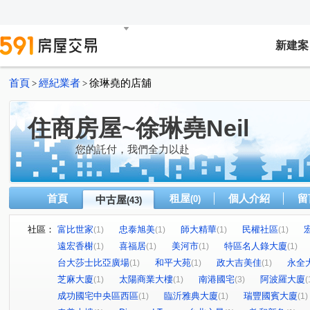
新建案
首頁
經紀業者
徐琳堯的店舖
>
>
住商房屋~徐琳堯Neil
您的託付，我們全力以赴
首頁
租屋
個人介紹
留
中古屋
(0)
(43)
社區：
富比世家
忠泰旭美
師大精華
民權社區
(1)
(1)
(1)
(1)
遠宏香榭
喜福居
美河市
特區名人錄大廈
(1)
(1)
(1)
(1)
台大莎士比亞廣場
和平大苑
政大吉美佳
永全
(1)
(1)
(1)
芝麻大廈
太陽商業大樓
南港國宅
阿波羅大廈
(1)
(1)
(3)
(
成功國宅中央區西區
臨沂雅典大廈
瑞豐國賓大廈
(1)
(1)
(1)