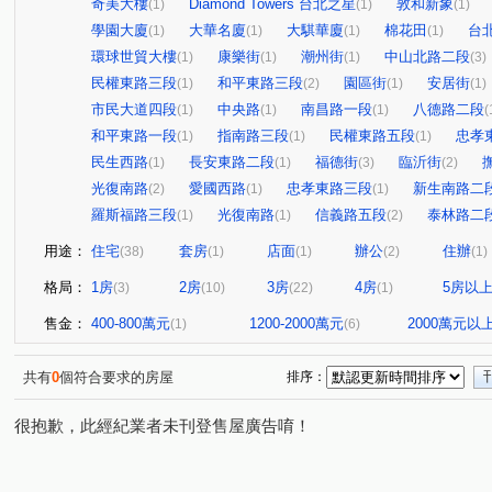
奇美大樓
Diamond Towers 台北之星
敦和新象
(1)
(1)
(1)
學園大廈
大華名廈
大騏華廈
棉花田
台
(1)
(1)
(1)
(1)
環球世貿大樓
康樂街
潮州街
中山北路二段
(1)
(1)
(1)
(3)
民權東路三段
和平東路三段
園區街
安居街
(1)
(2)
(1)
(1)
市民大道四段
中央路
南昌路一段
八德路二段
(1)
(1)
(1)
(
和平東路一段
指南路三段
民權東路五段
忠孝
(1)
(1)
(1)
民生西路
長安東路二段
福德街
臨沂街
(1)
(1)
(3)
(2)
光復南路
愛國西路
忠孝東路三段
新生南路二
(2)
(1)
(1)
羅斯福路三段
光復南路
信義路五段
泰林路二
(1)
(1)
(2)
用途：
住宅
套房
店面
辦公
住辦
(38)
(1)
(1)
(2)
(1)
格局：
1房
2房
3房
4房
5房以
(3)
(10)
(22)
(1)
售金：
400-800萬元
1200-2000萬元
2000萬元以
(1)
(6)
共有
0
個符合要求的房屋
排序：
很抱歉，此經紀業者未刊登售屋廣告唷！