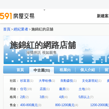
新建案
首頁
經紀業者
施錦紅的店舖
>
>
施錦紅的網路店舖
珍惜所託 視如親售
首頁
租屋
個人介紹
留
中古屋
(0)
(31)
社區：
杉富居
大學哈佛
良勳森悦
文化新世紀
(1)
(1)
(1)
(1)
大橋首富
和宜仁和
達觀41
統穩天廈
天慕
(1)
(1)
(1)
(1)
用途：
住宅
店面
廠房
土地
(19)
(1)
(1)
(10)
東和段
國安段
大山段
館前二路
建平七
(1)
(1)
(1)
(1)
格局：
2房
3房
4房
5房以上
(2)
(6)
(4)
(7)
永華路
東平路
海安路三段
新中街
安中
(1)
(1)
(1)
(1)
中華東路三段
大興街
國平路
東橋三路
(1)
(1)
(1)
(1)
售金：
400-800萬元
800-1200萬元
1200-2000
(3)
(4)