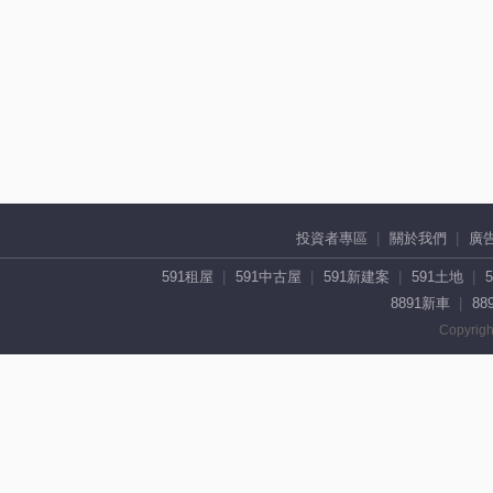
投資者專區
關於我們
廣
591租屋
591中古屋
591新建案
591土地
8891新車
88
Copyrigh