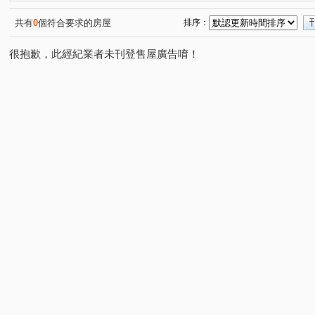
文賢二街
育安一街
文賢路二段
西門路三段
(1)
(1)
(1)
(1)
永續三街
新義南路
(1)
(1)
共有
0
個符合要求的房屋
排序：
很抱歉，此經紀業者未刊登售屋廣告唷！