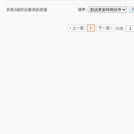
育安一街
西門路三段
育德三街
永續三街
(1)
(1)
(1)
(1)
共有
1
個符合要求的房屋
排序：
上一頁
1
下一頁
到第