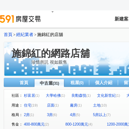
新建案
首頁
經紀業者
施錦紅的店舖
>
>
施錦紅的網路店舖
珍惜所託 視如親售
首頁
租屋
個人介紹
留
中古屋
(0)
(31)
社區：
杉富居
大學哈佛
良勳森悦
文化新世紀
(1)
(1)
(1)
(1)
和宜仁和
達觀41
統穩天廈
天慕II
南國
(1)
(1)
(1)
(1)
(1
用途：
住宅
店面
廠房
土地
(19)
(1)
(1)
(10)
國安段
大山段
館前二路
建平七街
郡平
(1)
(1)
(1)
(1)
格局：
2房
3房
4房
5房以上
(1)
(6)
(5)
(7)
東平路
海安路三段
(1)
新中街
安中二街
中
(1)
(1)
(1)
大興街
文賢路二段
東橋三路
文化二街
(1)
(2)
(1)
(1)
售金：
400-800萬元
800-1200萬元
1200-2000
(2)
(4)