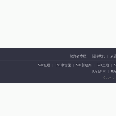
投資者專區
關於我們
廣
591租屋
591中古屋
591新建案
591土地
8891新車
88
Copyrigh