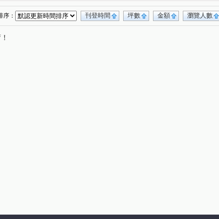
芳洲一路
成泰路三段
新城一路
(1)
(1)
(1)
刊登時間
坪數
金額
瀏覽人數
排序：
唷！