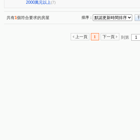
軍和街
北屯路
市政路
文心路四段
忠明
(1)
(1)
(1)
(1)
2000萬元以上
(7)
共有
1
個符合要求的房屋
排序：
上一頁
1
下一頁
到第