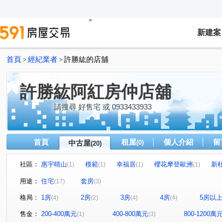
新建案
首頁
經紀業者
許勝紘的店舖
>
>
許勝紘阿紅房仲店舖
請搜尋 好售宅 或 0933433933
首頁
租屋
個人介紹
留
中古屋
(0)
(20)
社區：
惠宇晴山
模範
幸福居
櫻花摩登歐洲
新
(1)
(1)
(1)
(1)
民族路三段236巷63號透天
台中珍愛
(1)
逢甲第五街商
(1)
用途：
住宅
套房
(17)
(3)
市政1號院
佳茂文心會館
比佛利山莊
崇德八路
(1)
(1)
(1)
格局：
1房
2房
3房
4房
5房以
(4)
(2)
(4)
(4)
模範街
烈美街
西安街
國豐街
逢甲路
(1)
(2)
(2)
(1)
(1)
國安一路
仁化路
民族路三段
向上路一段
(1)
(1)
(1)
(1)
售金：
200-400萬元
400-800萬元
800-1200萬
(1)
(3)