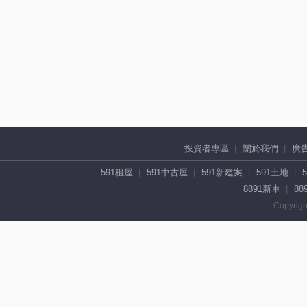
投資者專區
關於我們
廣
591租屋
591中古屋
591新建案
591土地
8891新車
88
Copyrigh