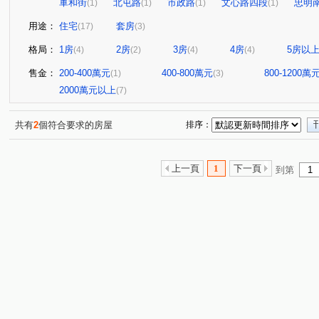
軍和街
北屯路
市政路
文心路四段
忠明
(1)
(1)
(1)
(1)
用途：
住宅
套房
(17)
(3)
格局：
1房
2房
3房
4房
5房以
(4)
(2)
(4)
(4)
售金：
200-400萬元
400-800萬元
800-1200萬
(1)
(3)
2000萬元以上
(7)
共有
2
個符合要求的房屋
排序：
上一頁
1
下一頁
到第