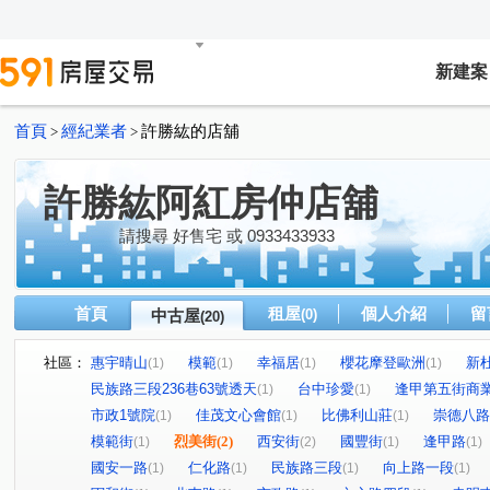
新建案
首頁
經紀業者
許勝紘的店舖
>
>
許勝紘阿紅房仲店舖
請搜尋 好售宅 或 0933433933
首頁
租屋
個人介紹
留
中古屋
(0)
(20)
社區：
惠宇晴山
模範
幸福居
櫻花摩登歐洲
新
(1)
(1)
(1)
(1)
民族路三段236巷63號透天
台中珍愛
逢甲第五街商
(1)
(1)
市政1號院
佳茂文心會館
比佛利山莊
崇德八路
(1)
(1)
(1)
模範街
烈美街
(2)
西安街
國豐街
逢甲路
(1)
(2)
(1)
(1)
國安一路
仁化路
民族路三段
向上路一段
(1)
(1)
(1)
(1)