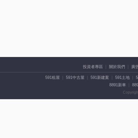
投資者專區
關於我們
廣
591租屋
591中古屋
591新建案
591土地
8891新車
88
Copyrigh