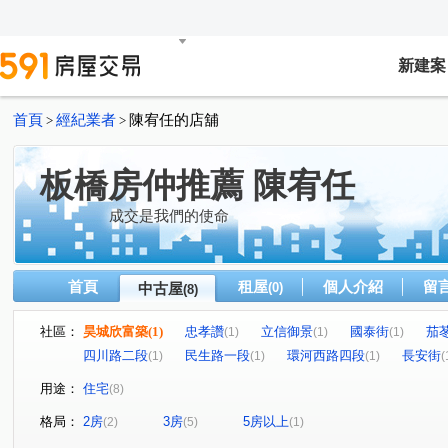
新建案
首頁
經紀業者
陳宥任的店舖
>
>
板橋房仲推薦 陳宥任
成交是我們的使命
首頁
租屋
個人介紹
留
中古屋
(0)
(8)
社區：
昊城欣富築
(1)
忠孝讚
立信御景
國泰街
茄
(1)
(1)
(1)
四川路二段
民生路一段
環河西路四段
長安街
(1)
(1)
(1)
(
用途：
住宅
(8)
格局：
2房
3房
5房以上
(2)
(5)
(1)