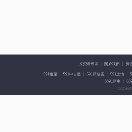
投資者專區
關於我們
廣
591租屋
591中古屋
591新建案
591土地
8891新車
88
Copyrigh