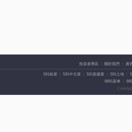
投資者專區
關於我們
廣
591租屋
591中古屋
591新建案
591土地
8891新車
88
Copyrigh