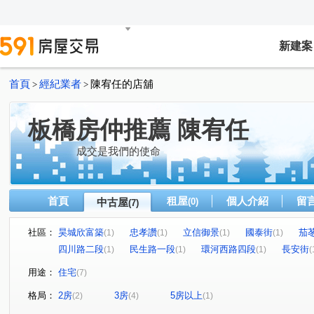
新建案
首頁
經紀業者
陳宥任的店舖
>
>
板橋房仲推薦 陳宥任
成交是我們的使命
首頁
租屋
個人介紹
留
中古屋
(0)
(7)
社區：
昊城欣富築
忠孝讚
立信御景
國泰街
茄
(1)
(1)
(1)
(1)
四川路二段
民生路一段
環河西路四段
長安街
(1)
(1)
(1)
(
用途：
住宅
(7)
格局：
2房
3房
5房以上
(2)
(4)
(1)