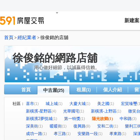
新建案
首頁
經紀業者
徐俊銘的店舖
>
>
徐俊銘的網路店舖
用心做好細節，以誠贏得信賴。
首頁
租屋
個人介紹
留
中古屋
(1)
(25)
社區：
喜市
城上城
大慶大城
美之國
宏貿臻璽
(1)
(1)
(1)
(1)
(
新橫濱-星野區
光華國宅
新橫濱-上野區
微笑
(4)
(1)
(1)
新橫濱2夢悦城
第一特獎
陽光故鄉
(1)
中和路
(1)
(1)
(3)
深美街
暖暖街
復興路
安和二街
樂利三
(1)
(1)
(8)
(1)
成功一路
孝三路
安樂路一段
孝東路
深
(1)
(1)
(1)
(1)