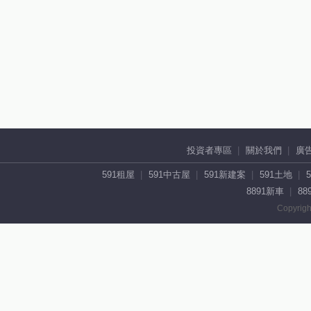
投資者專區
關於我們
廣
591租屋
591中古屋
591新建案
591土地
8891新車
88
Copyrigh