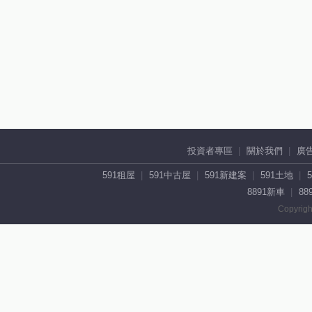
投資者專區
關於我們
廣
591租屋
591中古屋
591新建案
591土地
8891新車
88
Copyrigh