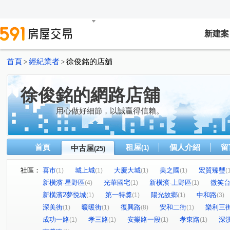
新建案
首頁
經紀業者
徐俊銘的店舖
>
>
徐俊銘的網路店舖
用心做好細節，以誠贏得信賴。
首頁
租屋
個人介紹
留
中古屋
(1)
(25)
社區：
喜市
城上城
大慶大城
美之國
宏貿臻璽
(1)
(1)
(1)
(1)
(
新橫濱-星野區
光華國宅
新橫濱-上野區
微笑
(4)
(1)
(1)
新橫濱2夢悦城
第一特獎
陽光故鄉
中和路
(1)
(1)
(1)
(3)
深美街
暖暖街
復興路
安和二街
樂利三
(1)
(1)
(8)
(1)
成功一路
孝三路
安樂路一段
孝東路
深
(1)
(1)
(1)
(1)