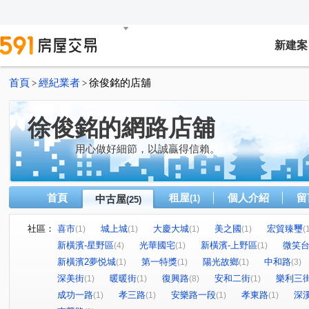
新建案
首頁
經紀業者
徐俊銘的店舖
>
>
徐俊銘的網路店舖
用心做好細節，以誠贏得信賴。
首頁
租屋
個人介紹
留
中古屋
(1)
(25)
社區：
喜市
城上城
大慶大城
美之國
宏貿臻璽
(1)
(1)
(1)
(1)
(
新橫濱-星野區
光華國宅
新橫濱-上野區
微笑
(4)
(1)
(1)
新橫濱2夢悦城
第一特獎
陽光故鄉
中和路
(1)
(1)
(1)
(3)
深美街
暖暖街
復興路
安和二街
樂利三
(1)
(1)
(8)
(1)
成功一路
孝三路
安樂路一段
孝東路
深
(1)
(1)
(1)
(1)