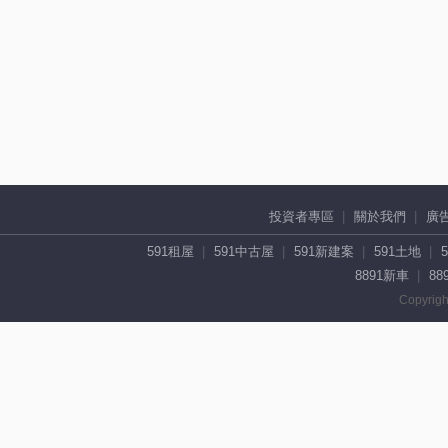
投資者專區
關於我們
廣
591租屋
591中古屋
591新建案
591土地
8891新車
88
Copyrigh