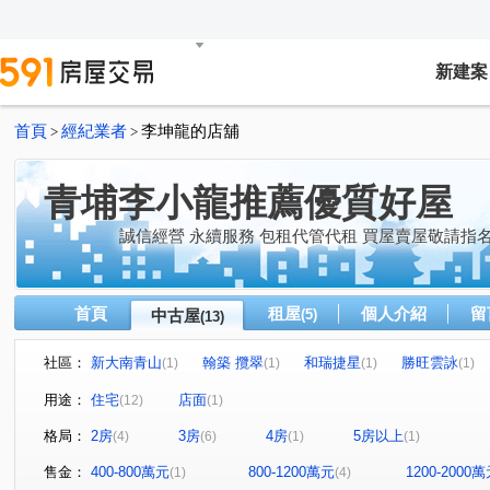
新建案
首頁
經紀業者
李坤龍的店舖
>
>
青埔李小龍推薦優質好屋
誠信經營 永續服務 包租代管代租 買屋賣屋敬請指
首頁
租屋
個人介紹
留
中古屋
(5)
(13)
社區：
新大南青山
翰築 攬翠
和瑞捷星
勝旺雲詠
(1)
(1)
(1)
(1)
佳瑞M+
利程建設和平西路案
實德璞園的家
鑫
(1)
(1)
(1)
用途：
住宅
店面
(12)
(1)
The Aries 牡羊座-華廈區
大和ONE-A區
致遠街
(1)
(1)
(1)
格局：
2房
3房
4房
5房以上
(4)
(6)
(1)
(1)
聖德路二段
南園二路
領航北路四段
高洲五街
(1)
(1)
(1)
(
高鐵站前西路二段
和平西路一段
領航南路三段
(1)
(1)
(1)
售金：
400-800萬元
800-1200萬元
1200-2000
(1)
(4)