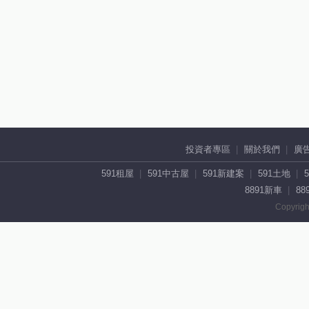
投資者專區
關於我們
廣
591租屋
591中古屋
591新建案
591土地
8891新車
88
Copyrigh