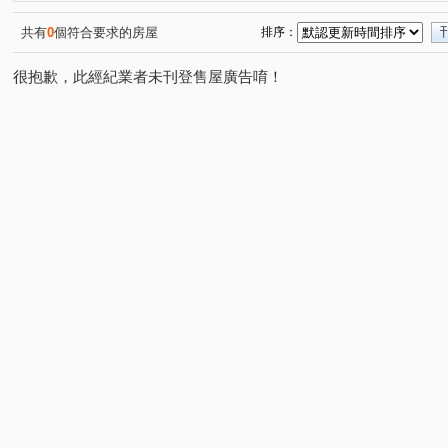
領航南路一段
海山東路
莊敬三街
(1)
(1)
(1)
共有
0
個符合要求的房屋
排序：
很抱歉，此經紀業者未刊登售屋廣告唷！