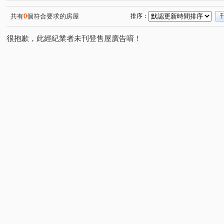
領航南路一段
海山東路
莊敬三街
(1)
(1)
(1)
共有
0
個符合要求的房屋
排序：
很抱歉，此經紀業者未刊登售屋廣告唷！