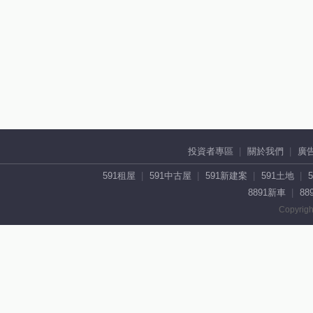
投資者專區
關於我們
廣
591租屋
591中古屋
591新建案
591土地
8891新車
88
Copyrigh