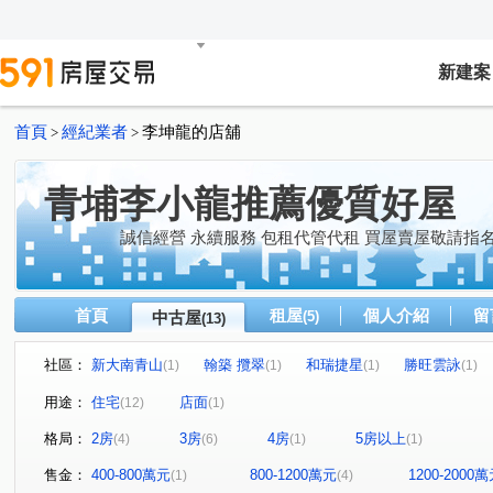
新建案
首頁
經紀業者
李坤龍的店舖
>
>
青埔李小龍推薦優質好屋
誠信經營 永續服務 包租代管代租 買屋賣屋敬請指
首頁
租屋
個人介紹
留
中古屋
(5)
(13)
社區：
新大南青山
翰築 攬翠
和瑞捷星
勝旺雲詠
(1)
(1)
(1)
(1)
佳瑞M+
利程建設和平西路案
實德璞園的家
鑫
(1)
(1)
(1)
用途：
住宅
店面
(12)
(1)
The Aries 牡羊座-華廈區
大和ONE-A區
致遠街
(1)
(1)
(1)
格局：
2房
3房
4房
5房以上
(4)
(6)
(1)
(1)
聖德路二段
南園二路
領航北路四段
高洲五街
(1)
(1)
(1)
(
高鐵站前西路二段
和平西路一段
領航南路三段
(1)
(1)
(1)
售金：
400-800萬元
800-1200萬元
1200-2000
(1)
(4)