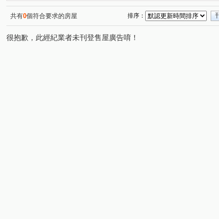
領航南路一段
海山東路
莊敬三街
(1)
(1)
(1)
共有
0
個符合要求的房屋
排序：
很抱歉，此經紀業者未刊登售屋廣告唷！