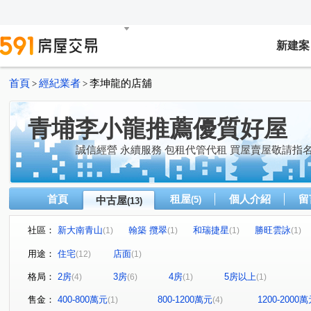
新建案
首頁
經紀業者
李坤龍的店舖
>
>
青埔李小龍推薦優質好屋
誠信經營 永續服務 包租代管代租 買屋賣屋敬請指
首頁
租屋
個人介紹
留
中古屋
(5)
(13)
社區：
新大南青山
翰築 攬翠
和瑞捷星
勝旺雲詠
(1)
(1)
(1)
(1)
佳瑞M+
利程建設和平西路案
實德璞園的家
鑫
(1)
(1)
(1)
用途：
住宅
店面
(12)
(1)
The Aries 牡羊座-華廈區
大和ONE-A區
致遠街
(1)
(1)
(1)
格局：
2房
3房
4房
5房以上
(4)
(6)
(1)
(1)
聖德路二段
南園二路
領航北路四段
高洲五街
(1)
(1)
(1)
(
高鐵站前西路二段
和平西路一段
領航南路三段
(1)
(1)
(1)
售金：
400-800萬元
800-1200萬元
1200-2000
(1)
(4)