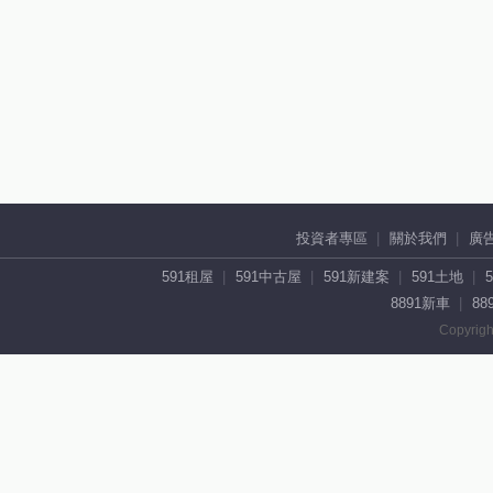
投資者專區
關於我們
廣
591租屋
591中古屋
591新建案
591土地
8891新車
88
Copyrigh