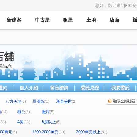
您好，歡迎來到591
新建案
中古屋
租屋
土地
店面
店舖
黃品承
屋
個人介紹
留言諮詢
委託見證
我要委託
(0)
八方美地
墨濤院
漢皇盛世
顯示全部社區
(2)
(1)
(2)
大廈
黃金幹線
永和國中二樓
(1)
(1)
(1)
面
辦公
廠房
(14)
(8)
(5)
擎天華城
詠和心
漢皇super
(1)
(1)
(1)
(1)
4房
5房以上
(38)
(11)
(6)
美麗永安
中山精典
安樂路217巷華廈
(1)
(1)
(1)
壽德新村甲區
銀河水都
太陽帝國
(1)
(1)
(1)
(1)
1200萬元
1200-2000萬元
2000萬元以上
(6)
(39)
(51)