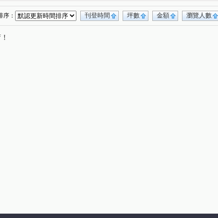
紐約區
弘暉首曜
雙子星
世界大廈
(1)
(1)
(1)
(1)
值美寓
環球幸福美廈
大地新象
(1)
(1)
(1)
刊登時間
坪數
金額
瀏覽人數
排序：
冠堤橋和廠辦大樓
城龍別墅
(1)
(1)
(1)
唷！
13.45坪
泰隆丰和
蒲陽金鑽
(1)
(1)
(1)
黃金一樓
秀朗國小黃金二樓
台北企業家
(1)
(1)
(1)
台北瑞士荷風
將捷美華
捷運超值美寓
(1)
(1)
(1)
家花園旁黃金三樓
中租理想家
(1)
(1)
貿大樓
景安媽媽樂
捷運美妝三房
(1)
(1)
(1)
邦公園活巷一樓
台灣科技公園
滿堂彩
(1)
(1)
(1)
溫馨好屋
橋和路
信義路
中和路
(1)
(3)
(1)
(3)
街
中安街
漢生東路
民利街
(1)
(3)
(1)
(1)
立德街
中正路
溫州街
安樂路
(1)
(8)
(1)
(1)
中原街
景平路
興南路一段
中正路
(1)
(4)
(1)
(1)
中興街
仁愛路
大勇街
安樂路
(2)
(1)
(1)
(1)
北路
中和路
景新街
圓通路
(1)
(1)
(5)
(2)
山路一段
中山路三段
興南路二段
(2)
(2)
(1)
街
民族街
華新街
連城路
(1)
(1)
(2)
(3)
宜安路
秀朗路三段
松隆路
自立路
(1)
(1)
(1)
(1)
路
民德路
莒光路
福美路
(1)
(1)
(1)
(1)