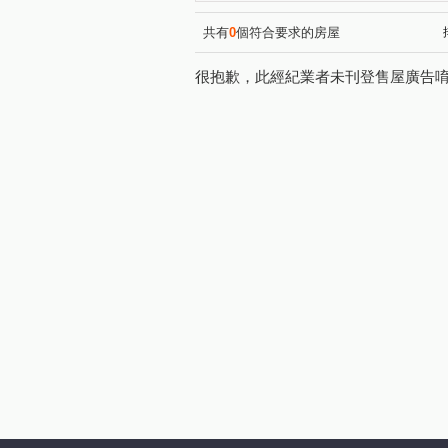
景安首購美寓
台北比佛利
(1)
福和超美華廈
頂溪商圈超
(1)
共有
0
個符合要求的房屋
天空之城
大時代住辦大樓
(1)
很抱歉，此經紀業者未刊登售屋廣告
伯爵特區
置產首選土地持份
(1)
南勢角捷運美寓
捷運公園
(1)
華南名人巷
龍景天下
(1)
(1)
美之城
朝代大第
齊
(1)
(1)
秀朗捷運超值美寓
北城世
(1)
永和區公所四房大空間
安
(1)
中和捷運4樓佳倍家
秀朗
(1)
青年路
永平路
民治
(1)
(1)
保健路
永和路一段
(1)
(2)
中山路二段
福和路
(7)
(4)
環河東路四段
中板路
(4)
(1)
新生街
壽德街
聖德
(1)
(1)
青山二街
豫溪街
中
(1)
(2)
建一路
德峰街
民光
(1)
(1)
永業路
成功路二段
(1)
(1)
成功路
國中路
建八
(1)
(1)