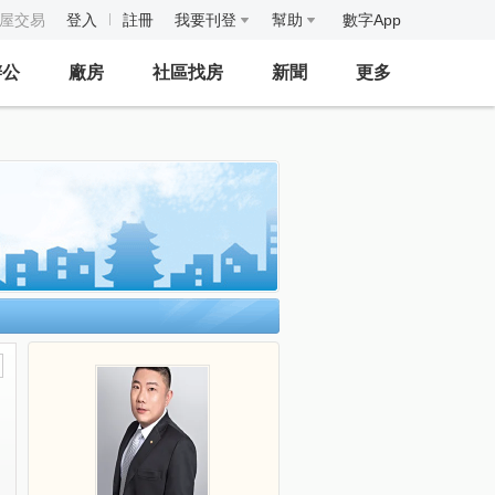
房屋交易
登入
註冊
我要刊登
幫助
數字App
辦公
廠房
社區找房
新聞
更多