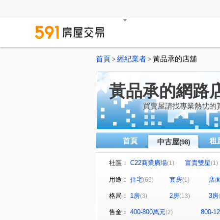
首頁
經紀業者
黃品承的店舖
>
>
黃品承的網路
買賣屋請找專業熱忱的
首頁
租
中古屋
(98)
社區：
C22商業廣場
富貴雙星
(1)
(1)
國華長昇鴻工商園區
梅花
(1)
用途：
住宅
套房
店
(69)
(1)
遠雄左岸玫瑰園
捷運YSL
(1)
格局：
1房
2房
3房
(3)
(13)
天琴大廈
名人山莊
(3)
(1)
新生公園住辦一樓
心中市
(1)
售金：
400-800萬元
800-
(2)