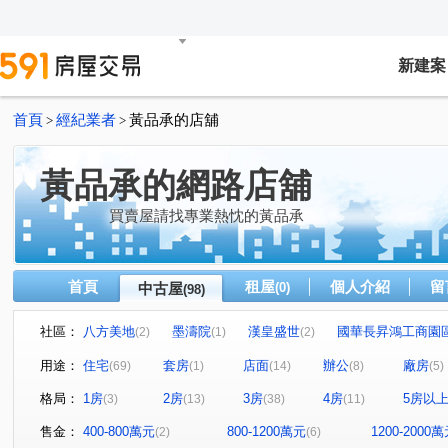
新建案
首頁
經紀業者
黃品承的店舖
>
>
黃品承的網路店舖
買賣屋請找專業熱忱的黃品承
首頁
租屋
個人介紹
留
中古屋
(0)
(98)
社區：
八方美地
墨濤院
漢皇盛世
國華長昇鴻工商園
(2)
(1)
(2)
黃金幹線
永和國中二樓
遠雄左岸玫瑰園
捷運Y
(1)
(1)
(1)
用途：
住宅
套房
店面
辦公
廠房
(69)
(1)
(14)
(8)
(5)
詠和心
漢皇super
天琴大廈
名人山莊
美
(1)
(1)
(3)
(1)
格局：
1房
2房
3房
4房
5房以
(3)
(13)
(38)
(11)
安樂路217巷華廈
新生公園住辦一樓
心中市
(1)
(1)
(1)
銀河水都
太陽帝國
景安首購美寓
台北比佛利
(1)
(1)
(1)
售金：
400-800萬元
800-1200萬元
1200-2000
(2)
(6)