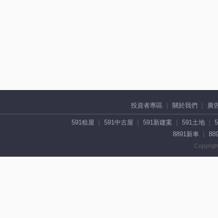
投資者專區
關於我們
廣
591租屋
591中古屋
591新建案
591土地
8891新車
88
Copyrigh