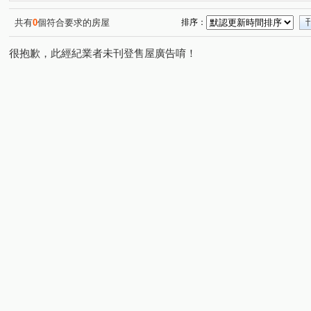
雙子星
世界大廈
福和超美華廈
頂溪商圈超值
(1)
(1)
(1)
環球幸福美廈
大地新象
天空之城
大時代住辦
(1)
(1)
(1)
共有
0
個符合要求的房屋
排序：
冠堤橋和廠辦大樓
城龍別墅
伯爵特區
置產首選
(1)
(1)
(1)
很抱歉，此經紀業者未刊登售屋廣告唷！
泰隆丰和
蒲陽金鑽
南勢角捷運美寓
捷運公園
(1)
(1)
(1)
秀朗國小黃金二樓
台北企業家
華南名人巷
龍
(1)
(1)
(1)
台北瑞士荷風
將捷美華
捷運超值美寓
美之城
(1)
(1)
(1)
(
齊家花園旁黃金三樓
中租理想家
秀朗捷運超值美寓
(1)
(1)
(
景安媽媽樂
捷運美妝三房
永和區公所四房大空間
(1)
(1)
(1)
台灣科技公園
滿堂彩
中和捷運4樓佳倍家
秀朗
(1)
(1)
(1)
富貴雙星
C22商業廣場
民治街
中安街
(1)
(1)
(1)
(3)
保健路
永和路一段
立德街
中正路
溫州
(1)
(2)
(1)
(8)
中山路二段
福和路
中原街
景平路
興南
(7)
(4)
(1)
(4)
環河東路四段
中板路
中興街
中和路
仁
(4)
(1)
(2)
(3)
安樂路
新生街
壽德街
聖德北路
中和路
(1)
(1)
(1)
(1)
(
圓通路
青山二街
豫溪街
中山路一段
中
(2)
(1)
(2)
(2)
興南路二段
橋和路
建一路
德峰街
民光
(1)
(3)
(1)
(1)
華新街
連城路
永業路
成功路二段
宜安
(2)
(3)
(1)
(1)
松隆路
自立路
成功路
國中路
建八路
(1)
(1)
(1)
(1)
(1)
莒光路
福美路
民樂街
永平路
青年路
(1)
(1)
(1)
(1)
(1)