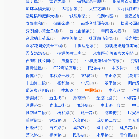
雙子星
世界大廈
福和超美華廈
頂溪商圈超值
(1)
(1)
(1)
環球幸福美廈
大地新象
天空之城
大時代住辦
(1)
(1)
(1)
冠堤橋和廠辦大樓
城龍別墅
伯爵特區
置產首選
(1)
(1)
(1)
泰隆丰和
蒲陽金鑽
南勢角捷運美寓
捷運公園
(1)
(1)
(1)
秀朗國小黃金二樓
台北企業家
華南名人巷
龍
(1)
(1)
(1)
台北瑞士荷風
將捷美華
捷運超值美寓
美之城
(1)
(1)
(1)
(
齊家花園旁黃金三樓
中租理想家
秀朗捷運超值美寓
(1)
(1)
(
景安媽媽樂
捷運美妝三房
永和區公所四房大空間
(1)
(1)
(1)
台灣科技公園
滿堂彩
中和捷運4樓佳倍家
秀朗
(1)
(1)
(1)
富貴雙星
C22商業廣場
民治街
中安街
(1)
(1)
(1)
(3)
保健路
永和路一段
立德街
中正路
溫州
(1)
(2)
(1)
(8)
中山路二段
福和路
中原街
景平路
興南
(7)
(4)
(1)
(4)
環河東路四段
中板路
中興街
(2)
中和路
仁
(4)
(1)
(3)
安樂路
新生街
壽德街
聖德北路
中和路
(1)
(1)
(1)
(1)
(
圓通路
青山二街
豫溪街
中山路一段
中
(2)
(1)
(2)
(2)
興南路二段
橋和路
建一路
德峰街
民光
(1)
(3)
(1)
(1)
華新街
連城路
永業路
成功路二段
宜安
(2)
(3)
(1)
(1)
松隆路
自立路
成功路
國中路
建八路
(1)
(1)
(1)
(1)
(1)
莒光路
福美路
民樂街
永平路
青年路
(1)
(1)
(1)
(1)
(1)