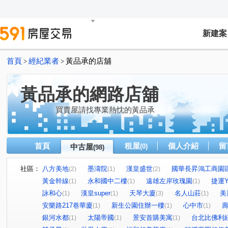
新建案
首頁
經紀業者
黃品承的店舖
>
>
黃品承的網路店舖
買賣屋請找專業熱忱的黃品承
首頁
租屋
個人介紹
留
中古屋
(0)
(98)
社區：
八方美地
墨濤院
漢皇盛世
國華長昇鴻工商園
(2)
(1)
(2)
黃金幹線
永和國中二樓
遠雄左岸玫瑰園
捷運Y
(1)
(1)
(1)
詠和心
漢皇super
天琴大廈
名人山莊
美
(1)
(1)
(3)
(1)
安樂路217巷華廈
新生公園住辦一樓
心中市
(1)
(1)
(1)
銀河水都
太陽帝國
景安首購美寓
台北比佛利
(1)
(1)
(1)