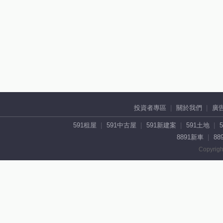
投資者專區
關於我們
廣
591租屋
591中古屋
591新建案
591土地
8891新車
88
Copyrigh