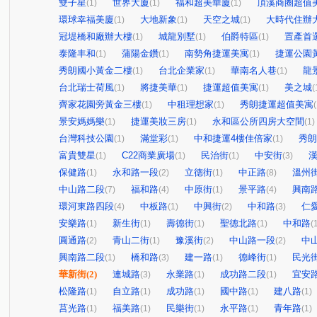
雙子星
世界大廈
福和超美華廈
頂溪商圈超值
(1)
(1)
(1)
環球幸福美廈
大地新象
天空之城
大時代住辦
(1)
(1)
(1)
冠堤橋和廠辦大樓
城龍別墅
伯爵特區
置產首選
(1)
(1)
(1)
泰隆丰和
蒲陽金鑽
南勢角捷運美寓
捷運公園
(1)
(1)
(1)
秀朗國小黃金二樓
台北企業家
華南名人巷
龍
(1)
(1)
(1)
台北瑞士荷風
將捷美華
捷運超值美寓
美之城
(1)
(1)
(1)
(
齊家花園旁黃金三樓
中租理想家
秀朗捷運超值美寓
(1)
(1)
(
景安媽媽樂
捷運美妝三房
永和區公所四房大空間
(1)
(1)
(1)
台灣科技公園
滿堂彩
中和捷運4樓佳倍家
秀朗
(1)
(1)
(1)
富貴雙星
C22商業廣場
民治街
中安街
(1)
(1)
(1)
(3)
保健路
永和路一段
立德街
中正路
溫州
(1)
(2)
(1)
(8)
中山路二段
福和路
中原街
景平路
興南
(7)
(4)
(1)
(4)
環河東路四段
中板路
中興街
中和路
仁
(4)
(1)
(2)
(3)
安樂路
新生街
壽德街
聖德北路
中和路
(1)
(1)
(1)
(1)
(
圓通路
青山二街
豫溪街
中山路一段
中
(2)
(1)
(2)
(2)
興南路二段
橋和路
建一路
德峰街
民光
(1)
(3)
(1)
(1)
華新街
(2)
連城路
永業路
成功路二段
宜安
(3)
(1)
(1)
松隆路
自立路
成功路
國中路
建八路
(1)
(1)
(1)
(1)
(1)
莒光路
福美路
民樂街
永平路
青年路
(1)
(1)
(1)
(1)
(1)