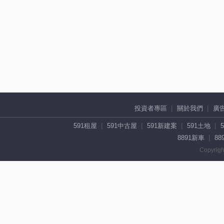
投資者專區
關於我們
廣
591租屋
591中古屋
591新建案
591土地
8891新車
88
Copyrigh