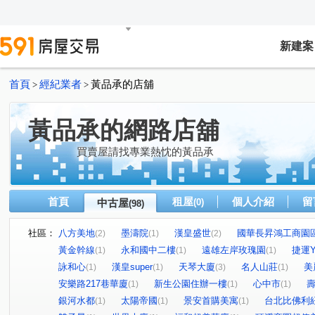
新建案
首頁
經紀業者
黃品承的店舖
>
>
黃品承的網路店舖
買賣屋請找專業熱忱的黃品承
首頁
租屋
個人介紹
留
中古屋
(0)
(98)
社區：
八方美地
墨濤院
漢皇盛世
國華長昇鴻工商園
(2)
(1)
(2)
黃金幹線
永和國中二樓
遠雄左岸玫瑰園
捷運Y
(1)
(1)
(1)
詠和心
漢皇super
天琴大廈
名人山莊
美
(1)
(1)
(3)
(1)
安樂路217巷華廈
新生公園住辦一樓
心中市
(1)
(1)
(1)
銀河水都
太陽帝國
景安首購美寓
台北比佛利
(1)
(1)
(1)