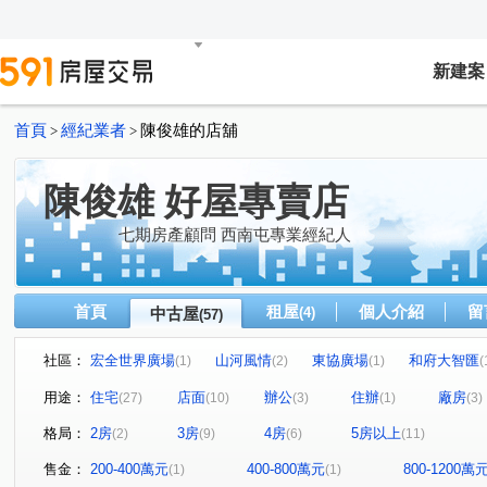
新建案
首頁
經紀業者
陳俊雄的店舖
>
>
陳俊雄 好屋專賣店
七期房產顧問 西南屯專業經紀人
首頁
租屋
個人介紹
留
中古屋
(4)
(57)
社區：
宏全世界廣場
山河風情
東協廣場
和府大智匯
(1)
(2)
(1)
(
漢喻耀中科
鉅虹MIHO
鼎天商務大樓
香榭花
(1)
(1)
(1)
用途：
住宅
店面
辦公
住辦
廠房
(27)
(10)
(3)
(1)
(3)
賴厝街70號
鄉林凱撒
聚合發經典
民生華廈
(1)
(1)
(1)
(1)
格局：
2房
3房
4房
5房以上
(2)
(9)
(6)
(11)
鄉林天韻
市政巴黎
豐原皇邸
銳豐悅觀
(1)
(1)
(1)
(1)
元城文學苑
睿鍇馥築
遠雄一品
富宇世界之匯
(1)
(1)
(1)
(
售金：
200-400萬元
400-800萬元
800-1200萬
(1)
(1)