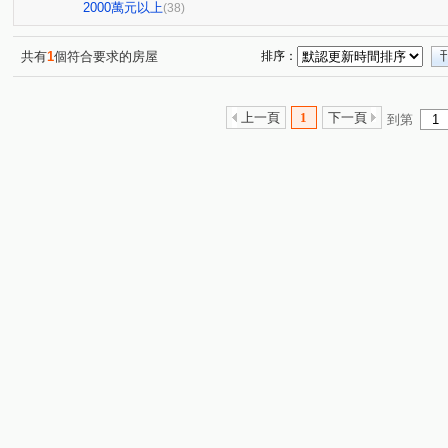
鑫港尾段
富春路
熱河路二段
水廠段
文
(1)
(1)
(2)
(1)
2000萬元以上
(38)
嶺東南路
環中路二段
綠川西街
大智五街
(2)
(1)
(1)
(1)
中正路
五權西路二段
通山路
干城街
(1)
北
(1)
(1)
(1)
共有
1
個符合要求的房屋
排序：
文心路四段
中園街
中山路一段
育才街
(1)
(1)
(1)
(1)
忠明南路
政和路
大業路
海尾路
市政路
(1)
(1)
(2)
(1)
(
上一頁
1
下一頁
到第
上墩東街
新仁路
中山路二段
黎明路二段
(1)
(1)
(1)
(1)
市政北二路
杏林路
五權西三街
松安街
(2)
(1)
(1)
(1)
新富路
勝利十二街
中央路二段
鎮福段
(1)
(1)
(1)
(1)