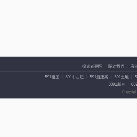
投資者專區
關於我們
廣
591租屋
591中古屋
591新建案
591土地
8891新車
88
Copyrigh